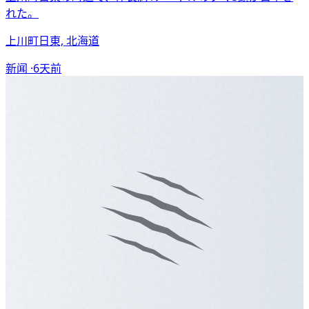
れた。
上川町日東, 北海道
新闻 ·
6天前