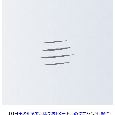
上川町日東の町道で、体長約1メートルのクマ3頭が目撃さ