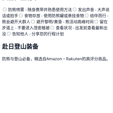
防熊喷雾 - 随身携带并熟悉使用方法
发出声音 - 大声说
话或拍手
食物存放 - 使用防熊罐或悬挂食物
结伴而行 -
熊会避开大群人
避开黎明/黄昏 - 熊活动高峰时间
留在
步道上 - 不要进入茂密植被
查看状况 - 出发前查看最新出
没
告知他人 - 分享您的行程计划
赴日登山装备
防熊与登山必备，精选自Amazon・Rakuten的高评分商品。