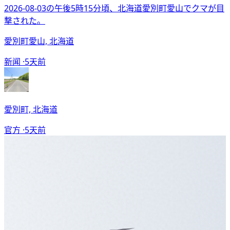
2026-08-03の午後5時15分頃、北海道愛別町愛山でクマが目
撃された。
愛別町愛山, 北海道
新闻 ·
5天前
愛別町, 北海道
官方 ·
5天前