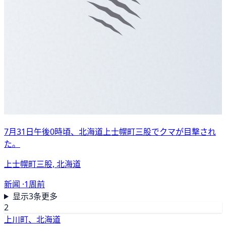
7月31日午後0時頃、北海道上士幌町三股でクマが目撃され
た。
上士幌町三股, 北海道
新闻 ·
1周前
显示3条更多
2
上川町、北海道