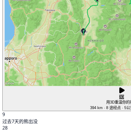
3D
用3D重温你的
394 km
· 8 途经点
· 5
9
过去7天的熊出没
28