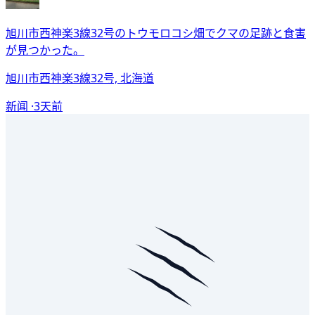
旭川市西神楽3線32号のトウモロコシ畑でクマの足跡と食害
が見つかった。
旭川市西神楽3線32号, 北海道
新闻 ·
3天前