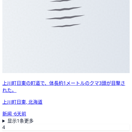
上川町日東の町道で、体長約1メートルのクマ3頭が目撃さ
れた。
上川町日東, 北海道
新闻 ·
6天前
显示1条更多
4