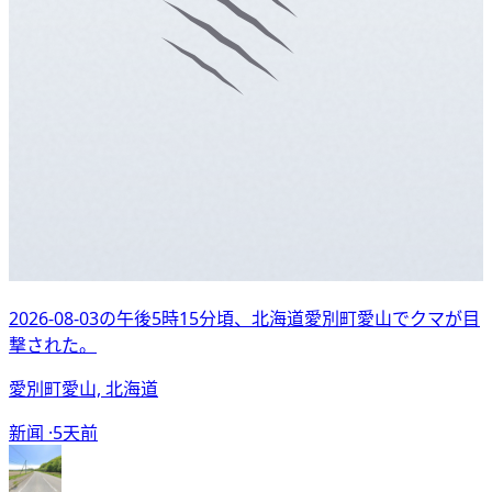
2026-08-03の午後5時15分頃、北海道愛別町愛山でクマが目
撃された。
愛別町愛山, 北海道
新闻 ·
5天前