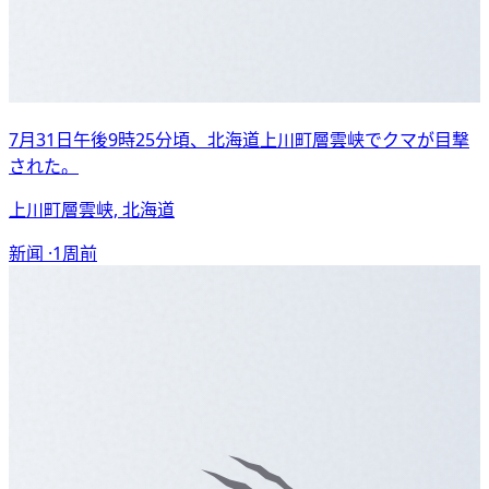
7月31日午後9時25分頃、北海道上川町層雲峡でクマが目撃
された。
上川町層雲峡, 北海道
新闻 ·
1周前