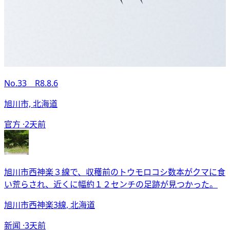
No.33 R8.8.6
旭川市, 北海道
官方 ·
2天前
旭川市西神楽３線で、収穫前のトウモロコシ数本がクマに食
い荒らされ、近くに幅約１２センチの足跡が見つかった。
旭川市西神楽3線, 北海道
新闻 ·
3天前