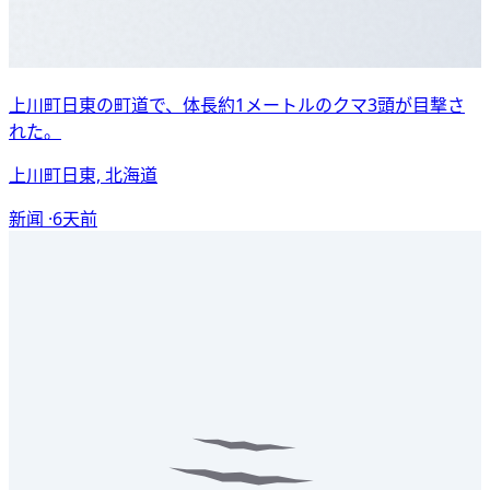
上川町日東の町道で、体長約1メートルのクマ3頭が目撃さ
れた。
上川町日東, 北海道
新闻 ·
6天前