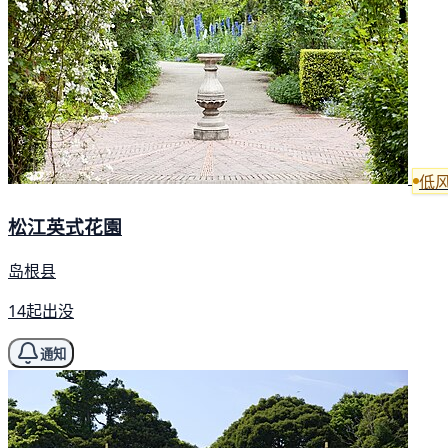
低
松江英式花園
岛根县
14起出没
通知