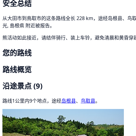
安全总结
从大田市到鳥取市的这条路线全长 228 km，途经岛根县、鸟取县
光, 島根県 附近被报告。
熊活动如此接近，请结伴骑行、装上车铃，避免清晨和黄昏穿
您的路线
路线概览
沿途景点
(9)
路线1公里内9个地点，途经
岛根县
、
鸟取县
。