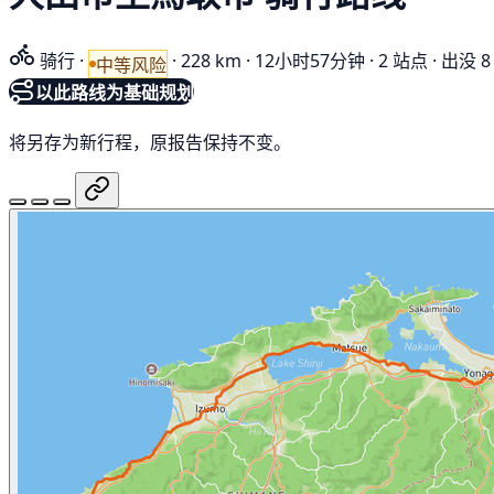
骑行
·
·
228 km
·
12小时57分钟
·
2 站点
·
出没 8
中等风险
以此路线为基础规划
将另存为新行程，原报告保持不变。