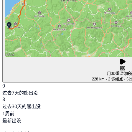
3D
用3D重温你的
228 km
· 2 途经点
· 5
0
过去7天的熊出没
8
过去30天的熊出没
1周前
最新出没