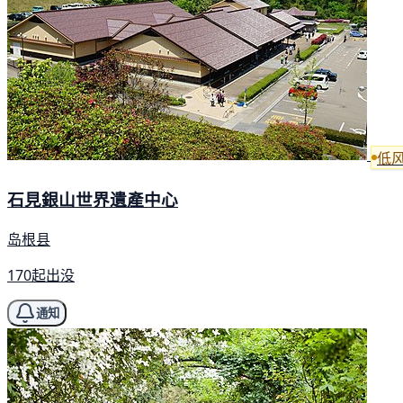
低
石見銀山世界遺產中心
岛根县
170起出没
通知