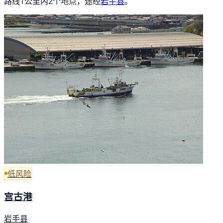
路线1公里内2个地点，途经
岩手县
。
低风险
宫古港
岩手县