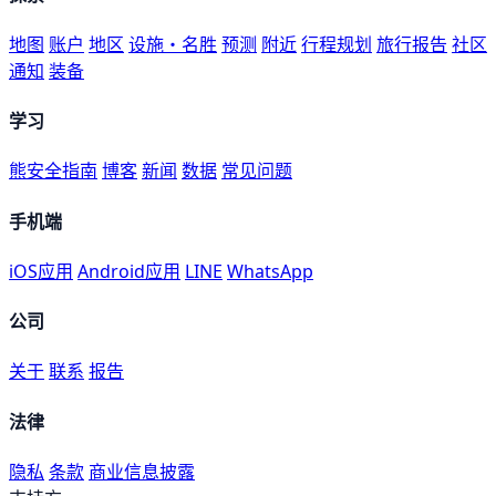
地图
账户
地区
设施・名胜
预测
附近
行程规划
旅行报告
社区
通知
装备
学习
熊安全指南
博客
新闻
数据
常见问题
手机端
iOS应用
Android应用
LINE
WhatsApp
公司
关于
联系
报告
法律
隐私
条款
商业信息披露