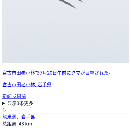
宮古市田老小林で7月20日午前にクマが目撃された。
宮古市田老小林, 岩手県
新闻 ·
2周前
显示3条更多
G
龍泉洞、岩手县
总距离: 43 km