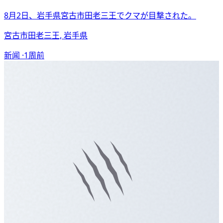
8月2日、岩手県宮古市田老三王でクマが目撃された。
宮古市田老三王, 岩手県
新闻 ·
1周前