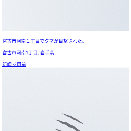
宮古市河南１丁目でクマが目撃された。
宮古市河南1丁目, 岩手県
新闻 ·
2周前