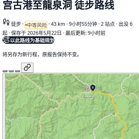
宫古港至龍泉洞 徒步路线
徒步
·
·
43 km
·
9小时55分钟
·
2 站点
·
出没 6
中等风险
起
·
保存于 2026年5月22日
·
最后更新: 9小时前
以此路线为基础规划
将另存为新行程，原报告保持不变。