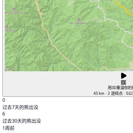
3D
用3D重温你的
43 km
· 2 途经点
· 5
0
过去7天的熊出没
6
过去30天的熊出没
1周前