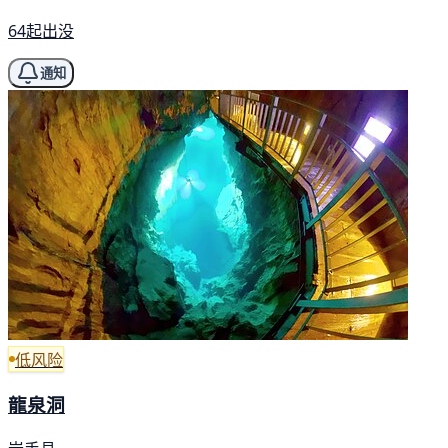
64起出没
通知
低风险
龍泉洞