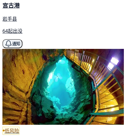
宫古港
岩手县
64起出没
通知
低风险