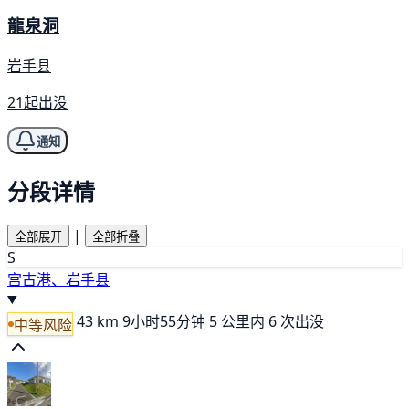
龍泉洞
岩手县
21起出没
通知
分段详情
|
全部展开
全部折叠
S
宫古港、岩手县
43 km
9小时55分钟
5 公里内 6 次出没
中等风险