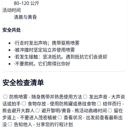
80–120 公斤
活动时间
清晨与黄昏
安全共处
·
行走时发出声响；携带驱熊喷雾
·
被冲撞时坚定站立并使用喷雾
·
若发生接触：坚决抵抗。遇到抵抗它们会退却
·
不要爬树。它们爬得比你好
安全检查清单
防熊喷雾 - 随身携带并熟悉使用方法
发出声音 - 大声说
话或拍手
食物存放 - 使用防熊罐或悬挂食物
结伴而行 -
熊会避开大群人
避开黎明/黄昏 - 熊活动高峰时间
留在
步道上 - 不要进入茂密植被
查看状况 - 出发前查看最新出
没
告知他人 - 分享您的行程计划