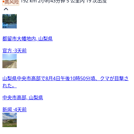
192 km
2小时43分钟
5 公里内 19 次出没
高风险
都留市大幡地内, 山梨県
官方 ·
3天前
山梨県中央市高部で8月4日午後10時50分頃、クマが目撃さ
れた。
中央市高部, 山梨県
新闻 ·
4天前