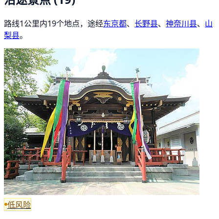
路线1公里内19个地点，途经
东京都
、
长野县
、
神奈川县
、
山
梨县
。
低风险