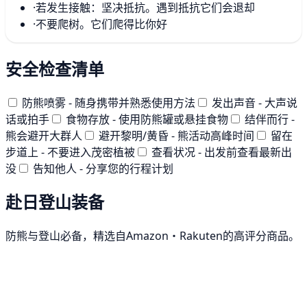
·
若发生接触：坚决抵抗。遇到抵抗它们会退却
·
不要爬树。它们爬得比你好
安全检查清单
防熊喷雾 - 随身携带并熟悉使用方法
发出声音 - 大声说
话或拍手
食物存放 - 使用防熊罐或悬挂食物
结伴而行 -
熊会避开大群人
避开黎明/黄昏 - 熊活动高峰时间
留在
步道上 - 不要进入茂密植被
查看状况 - 出发前查看最新出
没
告知他人 - 分享您的行程计划
赴日登山装备
防熊与登山必备，精选自Amazon・Rakuten的高评分商品。