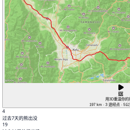
3D
用3D重温你的
197 km
· 3 途经点
· 5
4
过去7天的熊出没
19