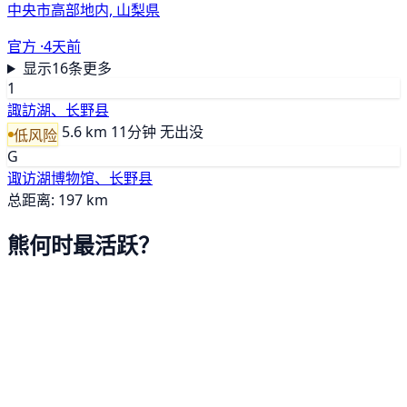
中央市高部地内, 山梨県
官方 ·
4天前
显示16条更多
1
諏訪湖、长野县
5.6 km
11分钟
无出没
低风险
G
诹访湖博物馆、长野县
总距离: 197 km
熊何时最活跃？