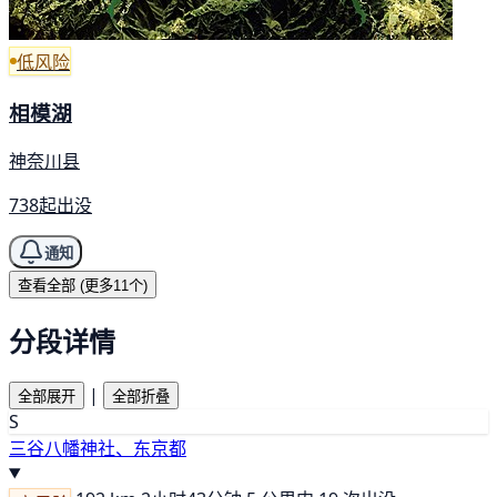
低风险
相模湖
神奈川县
738起出没
通知
查看全部 (更多11个)
分段详情
|
全部展开
全部折叠
S
三谷八幡神社、东京都