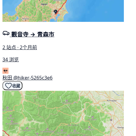
觀音寺 → 青森市
2 站点 · 2个月前
34 浏览
秋田
@hiker-5265c3e6
收藏