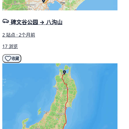
碑文谷公园 → 八沟山
2 站点 · 2个月前
17 浏览
收藏