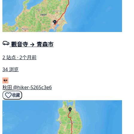
觀音寺 → 青森市
2 站点 · 2个月前
34 浏览
秋田
@hiker-5265c3e6
收藏