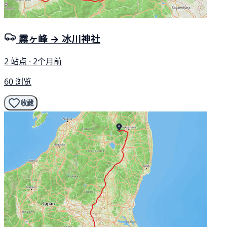
霧ヶ峰 → 冰川神社
2 站点 · 2个月前
60 浏览
收藏