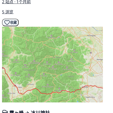
2 站点 · 1个月前
5 浏览
收藏
霧ヶ峰 → 冰川神社