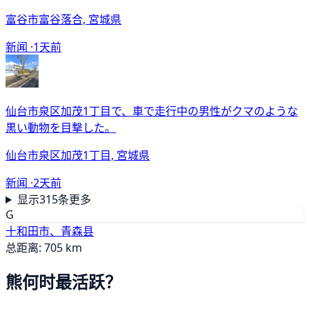
富谷市富谷落合, 宮城県
新闻 ·
1天前
仙台市泉区加茂1丁目で、車で走行中の男性がクマのような
黒い動物を目撃した。
仙台市泉区加茂1丁目, 宮城県
新闻 ·
2天前
显示315条更多
G
十和田市、青森县
总距离: 705 km
熊何时最活跃？