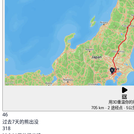
3D
用3D重温你的
705 km
· 2 途经点
· 5
46
过去7天的熊出没
318