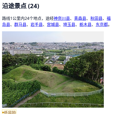
沿途景点
(24)
路线1公里内24个地点，途经
神奈川县
、
青森县
、
秋田县
、
福
岛县
、
群马县
、
岩手县
、
宫城县
、
埼玉县
、
栃木县
、
东京都
。
低风险