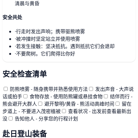
清晨与黄昏
安全共处
·
行走时发出声响；携带驱熊喷雾
·
被冲撞时坚定站立并使用喷雾
·
若发生接触：坚决抵抗。遇到抵抗它们会退却
·
不要爬树。它们爬得比你好
安全检查清单
防熊喷雾 - 随身携带并熟悉使用方法
发出声音 - 大声说
话或拍手
食物存放 - 使用防熊罐或悬挂食物
结伴而行 -
熊会避开大群人
避开黎明/黄昏 - 熊活动高峰时间
留在
步道上 - 不要进入茂密植被
查看状况 - 出发前查看最新出
没
告知他人 - 分享您的行程计划
赴日登山装备