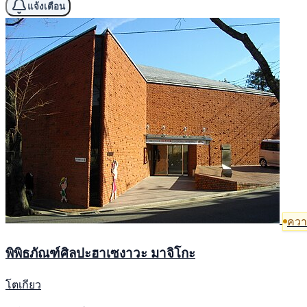
แจ้งเตือน
ความ
พิพิธภัณฑ์ศิลปะฮาเซงาวะ มาจิโกะ
โตเกียว