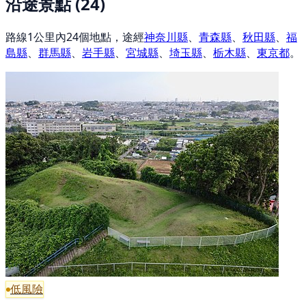
沿途景點
(24)
路線1公里內24個地點，途經
神奈川縣
、
青森縣
、
秋田縣
、
福
島縣
、
群馬縣
、
岩手縣
、
宮城縣
、
埼玉縣
、
栃木縣
、
東京都
。
低風險