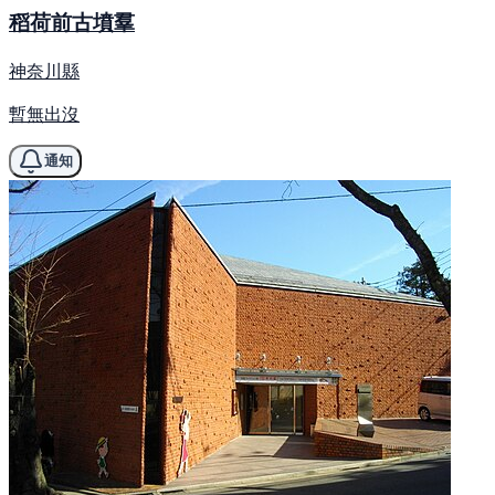
稻荷前古墳羣
神奈川縣
暫無出沒
通知