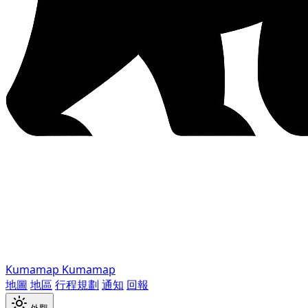
Kumamap
Kumamap
地圖
地區
行程規劃
通知
回報