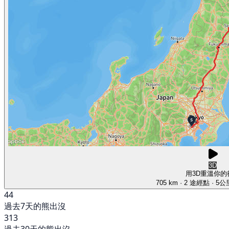
3D
用3D重溫你的
705 km
· 2 途經點
· 5
44
過去7天的熊出沒
313