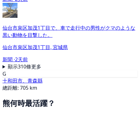
仙台市泉区加茂1丁目で、車で走行中の男性がクマのような
黒い動物を目撃した。
仙台市泉区加茂1丁目, 宮城県
新聞 ·
2天前
顯示310條更多
G
十和田市、青森縣
總距離: 705 km
熊何時最活躍？