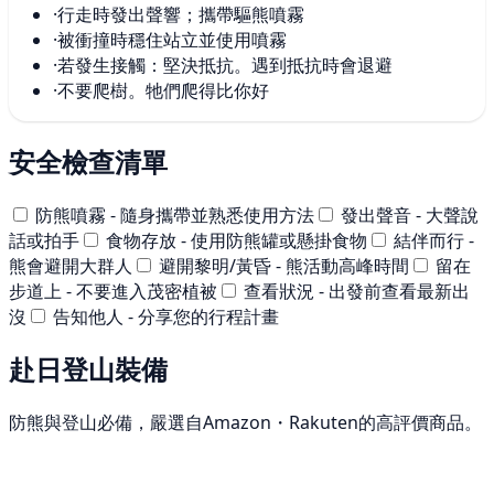
·
行走時發出聲響；攜帶驅熊噴霧
·
被衝撞時穩住站立並使用噴霧
·
若發生接觸：堅決抵抗。遇到抵抗時會退避
·
不要爬樹。牠們爬得比你好
安全檢查清單
防熊噴霧 - 隨身攜帶並熟悉使用方法
發出聲音 - 大聲說
話或拍手
食物存放 - 使用防熊罐或懸掛食物
結伴而行 -
熊會避開大群人
避開黎明/黃昏 - 熊活動高峰時間
留在
步道上 - 不要進入茂密植被
查看狀況 - 出發前查看最新出
沒
告知他人 - 分享您的行程計畫
赴日登山裝備
防熊與登山必備，嚴選自Amazon・Rakuten的高評價商品。