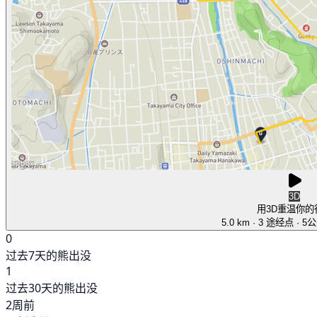
3D
用3D重温你的
5.0 km
· 3 途经点
· 5
0
过去7天的熊出没
1
过去30天的熊出没
2周前