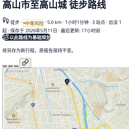
高山市至高山城 徒步路线
徒步
·
·
5.0 km
·
1小时1分钟
·
3 站点
·
出没 1
中等风险
起
·
保存于 2026年5月11日
·
最后更新: 17小时前
以此路线为基础规划
将另存为新行程，原报告保持不变。