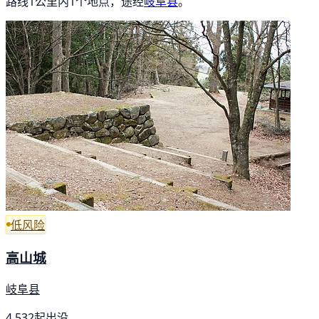
路线1公里内1个地点，途经
岐阜县
。
低风险
高山城
岐阜县
4,532起出没