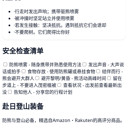
·
行走时发出声响；携带驱熊喷雾
·
被冲撞时坚定站立并使用喷雾
·
若发生接触：坚决抵抗。遇到抵抗它们会退却
·
不要爬树。它们爬得比你好
安全检查清单
防熊喷雾 - 随身携带并熟悉使用方法
发出声音 - 大声说
话或拍手
食物存放 - 使用防熊罐或悬挂食物
结伴而行 -
熊会避开大群人
避开黎明/黄昏 - 熊活动高峰时间
留在
步道上 - 不要进入茂密植被
查看状况 - 出发前查看最新出
没
告知他人 - 分享您的行程计划
赴日登山装备
防熊与登山必备，精选自Amazon・Rakuten的高评分商品。