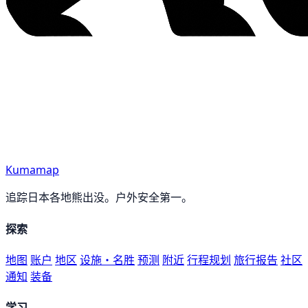
Kumamap
追踪日本各地熊出没。户外安全第一。
探索
地图
账户
地区
设施・名胜
预测
附近
行程规划
旅行报告
社区
通知
装备
学习