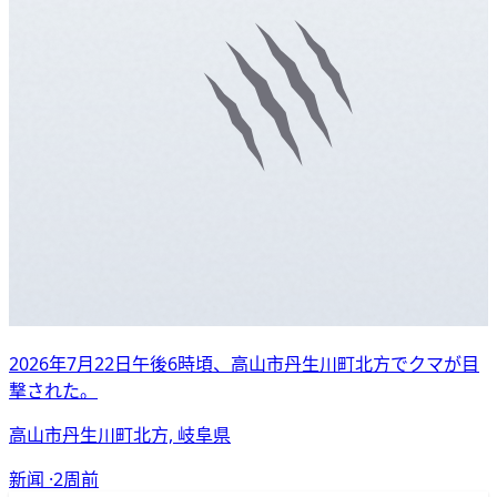
2026年7月22日午後6時頃、高山市丹生川町北方でクマが目
撃された。
高山市丹生川町北方, 岐阜県
新闻 ·
2周前