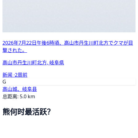
2026年7月22日午後6時頃、高山市丹生川町北方でクマが目
撃された。
高山市丹生川町北方, 岐阜県
新闻 ·
2周前
G
高山城、岐阜县
总距离: 5.0 km
熊何时最活跃？