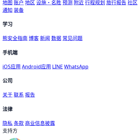
地图
账户
地区
设施・名胜
预测
附近
行程规划
旅行报告
社区
通知
装备
学习
熊安全指南
博客
新闻
数据
常见问题
手机端
iOS应用
Android应用
LINE
WhatsApp
公司
关于
联系
报告
法律
隐私
条款
商业信息披露
支持方