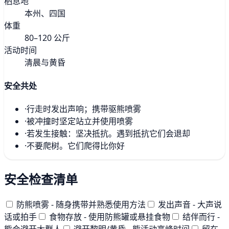
栖息地
本州、四国
体重
80–120 公斤
活动时间
清晨与黄昏
安全共处
·
行走时发出声响；携带驱熊喷雾
·
被冲撞时坚定站立并使用喷雾
·
若发生接触：坚决抵抗。遇到抵抗它们会退却
·
不要爬树。它们爬得比你好
安全检查清单
防熊喷雾 - 随身携带并熟悉使用方法
发出声音 - 大声说
话或拍手
食物存放 - 使用防熊罐或悬挂食物
结伴而行 -
熊会避开大群人
避开黎明/黄昏 - 熊活动高峰时间
留在