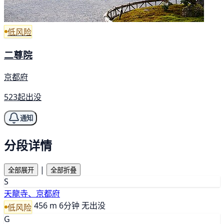
低风险
二尊院
京都府
523起出没
通知
分段详情
|
全部展开
全部折叠
S
天龍寺、京都府
456 m
6分钟
无出没
低风险
G