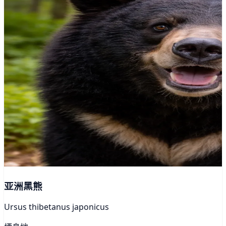
亚洲黑熊
Ursus thibetanus japonicus