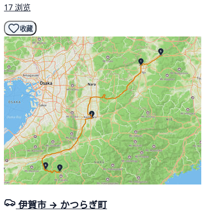
17 浏览
收藏
伊賀市 → かつらぎ町