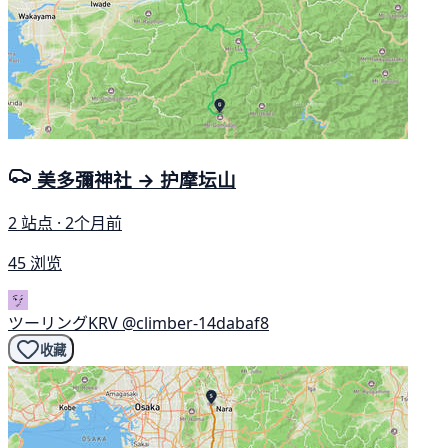
美多彌神社 → 护摩坛山
2 站点 · 2个月前
45 浏览
ツーリングKRV
@climber-14dabaf8
收藏