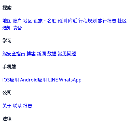
探索
地图
账户
地区
设施・名胜
预测
附近
行程规划
旅行报告
社区
通知
装备
学习
熊安全指南
博客
新闻
数据
常见问题
手机端
iOS应用
Android应用
LINE
WhatsApp
公司
关于
联系
报告
法律