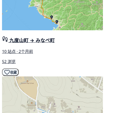
九度山町 → みなべ町
10 站点 · 2个月前
52 浏览
收藏