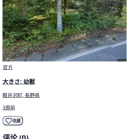
官方
大きさ: 幼獣
軽井沢町, 長野県
3周前
收藏
评论 (0)