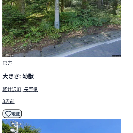
官方
大きさ: 幼獣
軽井沢町, 長野県
3周前
收藏