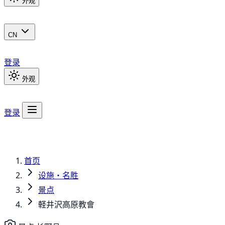
外观
CN
登录
外观
登录
首页
设施・名胜
景点
軽井沢高原教會