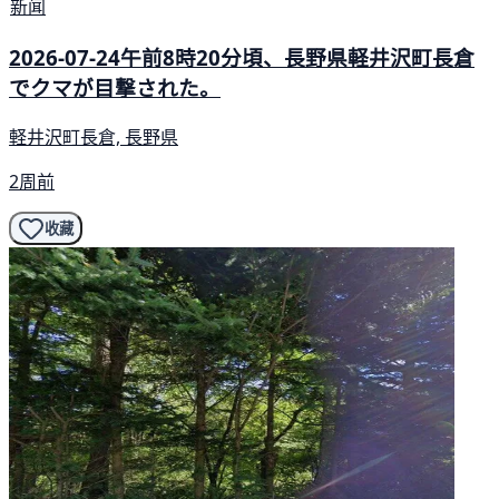
新闻
2026-07-24午前8時20分頃、長野県軽井沢町長倉
でクマが目撃された。
軽井沢町長倉, 長野県
2周前
收藏