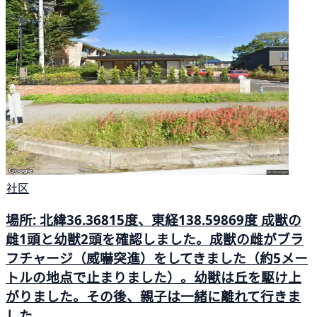
社区
場所: 北緯36.36815度、東経138.59869度 成獣の
雌1頭と幼獣2頭を確認しました。成獣の雌がブラ
フチャージ（威嚇突進）をしてきました（約5メー
トルの地点で止まりました）。幼獣は丘を駆け上
がりました。その後、親子は一緒に離れて行きま
した。