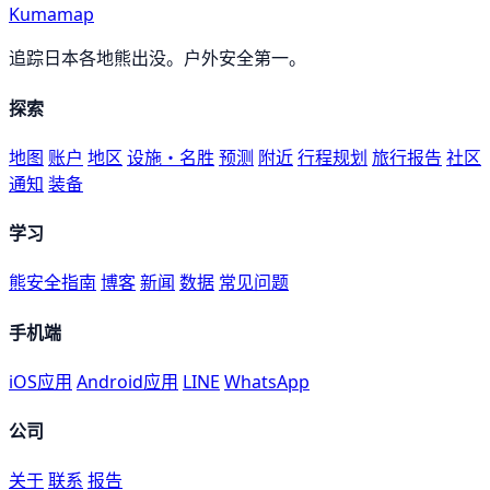
Kumamap
追踪日本各地熊出没。户外安全第一。
探索
地图
账户
地区
设施・名胜
预测
附近
行程规划
旅行报告
社区
通知
装备
学习
熊安全指南
博客
新闻
数据
常见问题
手机端
iOS应用
Android应用
LINE
WhatsApp
公司
关于
联系
报告