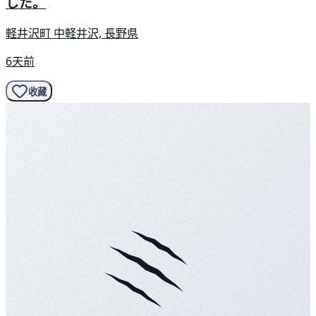
した。
軽井沢町 中軽井沢, 長野県
6天前
收藏