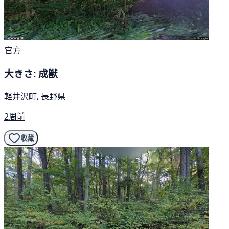
官方
大きさ: 成獣
軽井沢町, 長野県
2周前
收藏