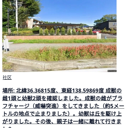
社区
場所: 北緯36.36815度、東経138.59869度 成獣の
雌1頭と幼獣2頭を確認しました。成獣の雌がブラ
フチャージ（威嚇突進）をしてきました（約5メー
トルの地点で止まりました）。幼獣は丘を駆け上
がりました。その後、親子は一緒に離れて行きま