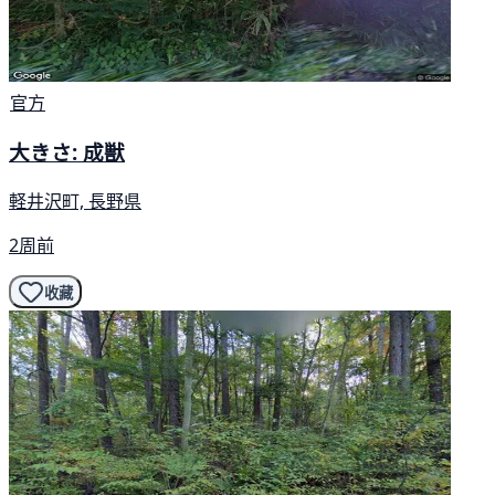
官方
大きさ: 成獣
軽井沢町, 長野県
2周前
收藏