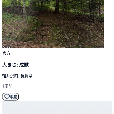
官方
大きさ: 成獣
軽井沢町, 長野県
1周前
收藏