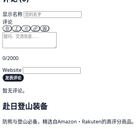
显示名称
评论
0/2000
Website
发表评论
暂无评论。
赴日登山装备
防熊与登山必备，精选自Amazon・Rakuten的高评分商品。