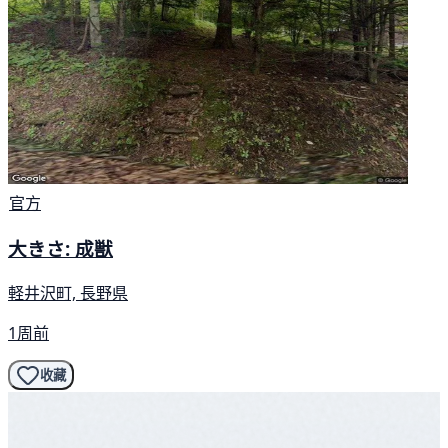
官方
大きさ: 成獣
軽井沢町, 長野県
1周前
收藏