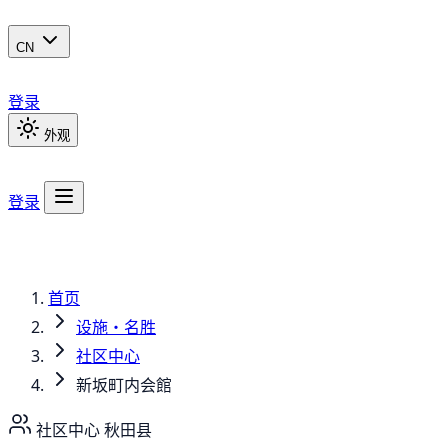
CN
登录
外观
登录
首页
设施・名胜
社区中心
新坂町内会館
社区中心
秋田县