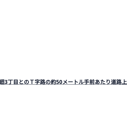
廻3丁目とのＴ字路の約50メートル手前あたり道路