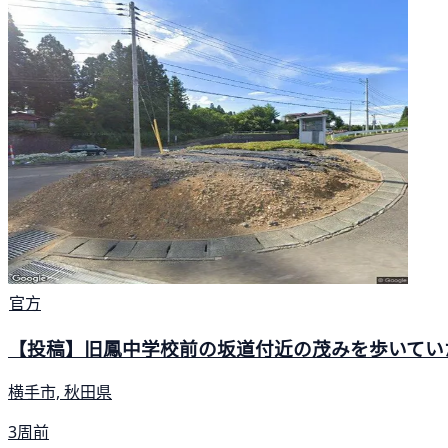
官方
【投稿】旧鳳中学校前の坂道付近の茂みを歩いてい
横手市, 秋田県
3周前