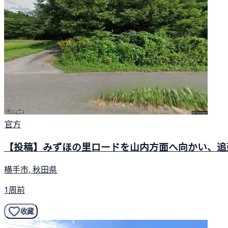
官方
【投稿】みずほの里ロードを山内方面へ向かい、追
横手市, 秋田県
1周前
收藏