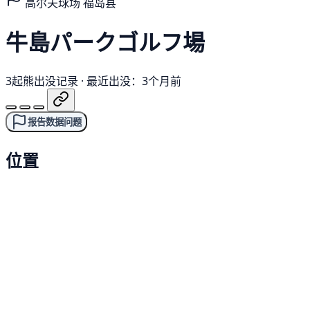
高尔夫球场
福岛县
牛島パークゴルフ場
3起熊出没记录
·
最近出没：3个月前
报告数据问题
位置