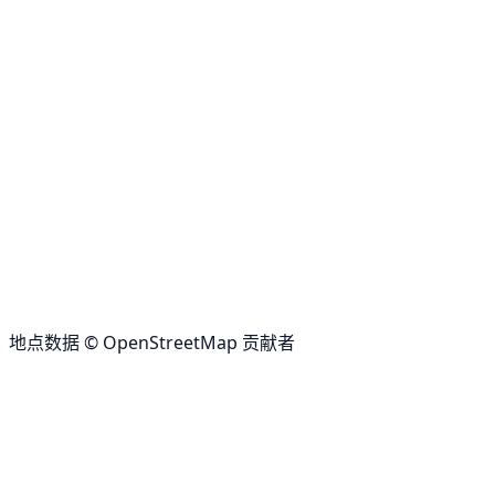
地点数据 © OpenStreetMap 贡献者