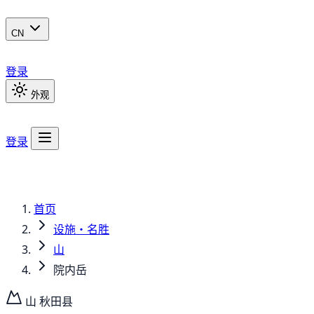
CN
登录
外观
登录
首页
设施・名胜
山
院内岳
山
秋田县