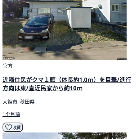
官方
近隣住民がクマ１頭（体長約1.0ｍ）を目撃/進行
方向は東/直近民家から約10ｍ
大館市, 秋田県
1个月前
收藏