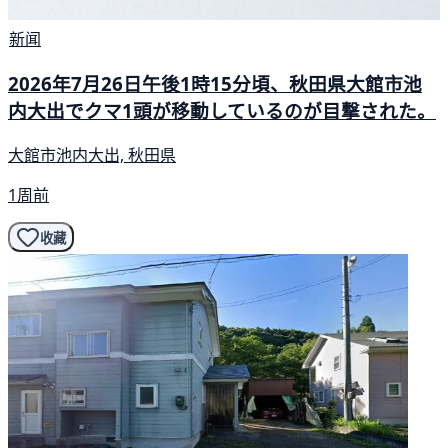
新闻
2026年7月26日午後1時15分頃、秋田県大館市池
内大出でクマ1頭が移動しているのが目撃された。
大館市池内大出, 秋田県
1周前
收藏