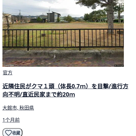
官方
近隣住民がクマ１頭（体長0.7ｍ）を目撃/進行方
向不明/直近民家まで約20ｍ
大館市, 秋田県
1个月前
收藏