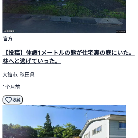
官方
【投稿】体調1メートルの熊が住宅裏の庭にいた。
林へと逃げていった。
大館市, 秋田県
1个月前
收藏