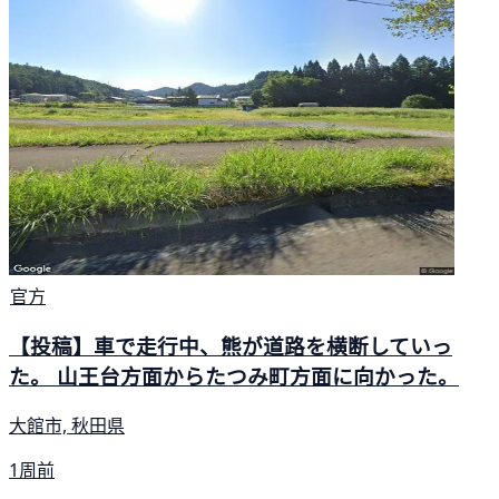
官方
【投稿】車で走行中、熊が道路を横断していっ
た。 山王台方面からたつみ町方面に向かった。
大館市, 秋田県
1周前