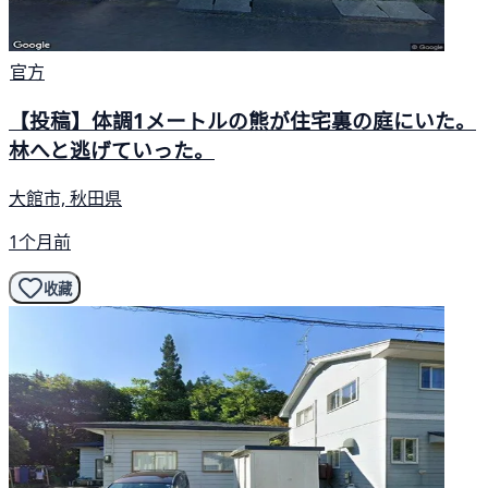
官方
【投稿】体調1メートルの熊が住宅裏の庭にいた。
林へと逃げていった。
大館市, 秋田県
1个月前
收藏