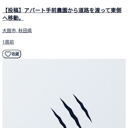
【投稿】アパート手前農園から道路を渡って東側
へ移動。
大館市, 秋田県
1周前
收藏