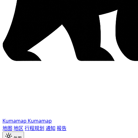
Kumamap
Kumamap
地图
地区
行程规划
通知
报告