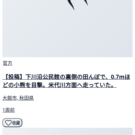
官方
【投稿】下川沿公民館の裏側の田んぼで、0.7mほ
どの小熊を目撃。米代川方面へ走っていた。
大館市, 秋田県
1周前
收藏