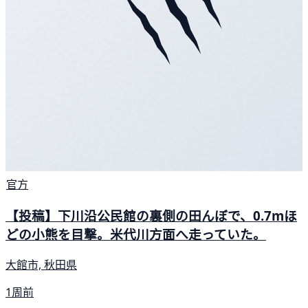
官方
【投稿】下川沿公民館の裏側の田んぼで、0.7mほ
どの小熊を目撃。米代川方面へ走っていた。
大館市, 秋田県
1周前