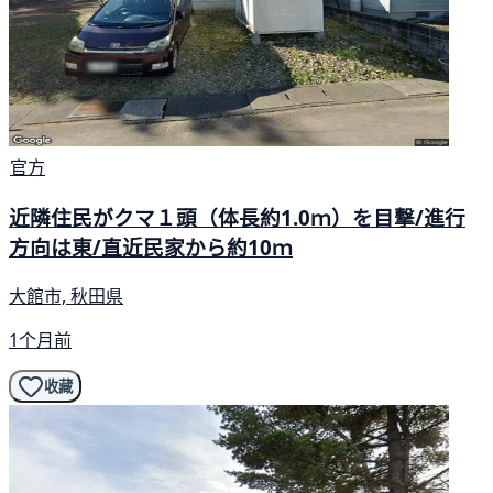
官方
近隣住民がクマ１頭（体長約1.0ｍ）を目撃/進行
方向は東/直近民家から約10ｍ
大館市, 秋田県
1个月前
收藏