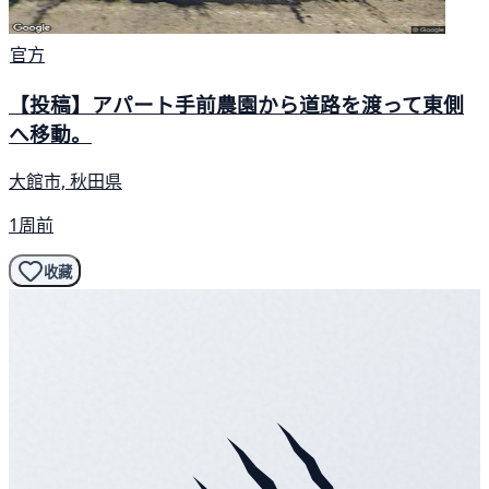
官方
【投稿】アパート手前農園から道路を渡って東側
へ移動。
大館市, 秋田県
1周前
收藏