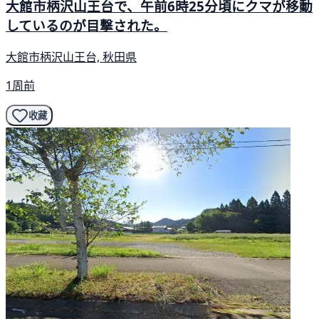
大館市柄沢山王台で、午前6時25分頃にクマが移動
しているのが目撃された。
大館市柄沢山王台, 秋田県
1周前
收藏