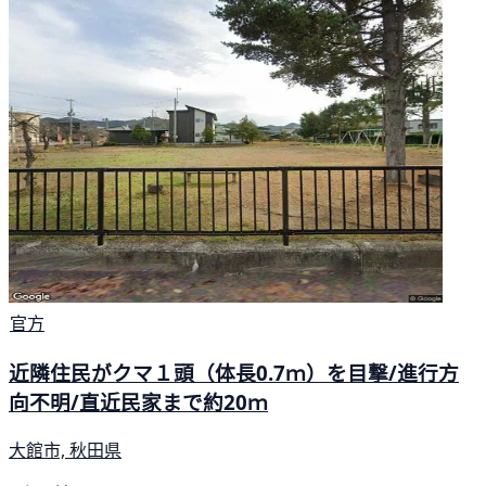
官方
近隣住民がクマ１頭（体長0.7ｍ）を目撃/進行方
向不明/直近民家まで約20ｍ
大館市, 秋田県