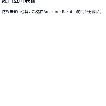
防熊与登山必备，精选自Amazon・Rakuten的高评分商品。