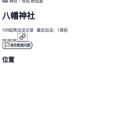
神社・寺院
秋田县
八幡神社
109起熊出没记录
·
最近出没：1周前
报告数据问题
位置