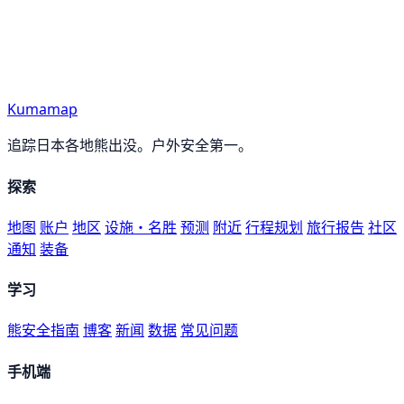
Kumamap
追踪日本各地熊出没。户外安全第一。
探索
地图
账户
地区
设施・名胜
预测
附近
行程规划
旅行报告
社区
通知
装备
学习
熊安全指南
博客
新闻
数据
常见问题
手机端