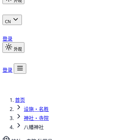
外观
CN
登录
外观
登录
首页
设施・名胜
神社・寺院
八幡神社