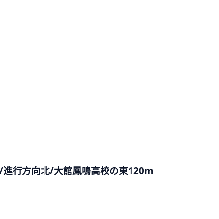
進行方向北/大館鳳鳴高校の東120m