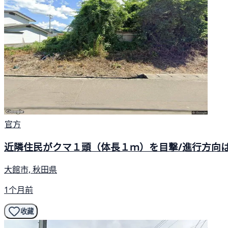
官方
近隣住民がクマ１頭（体長１ｍ）を目撃/進行方向は
大館市, 秋田県
1个月前
收藏