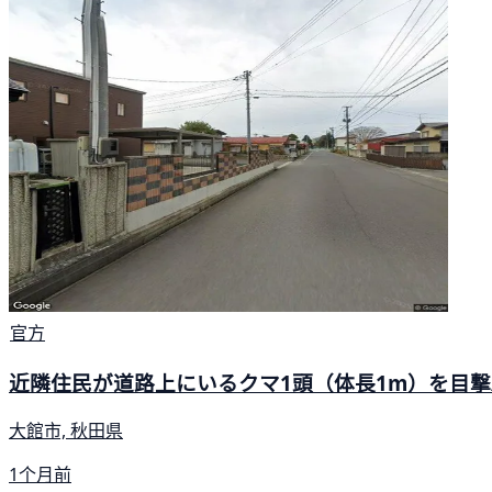
官方
近隣住民が道路上にいるクマ1頭（体長1m）を目撃/
大館市, 秋田県
1个月前