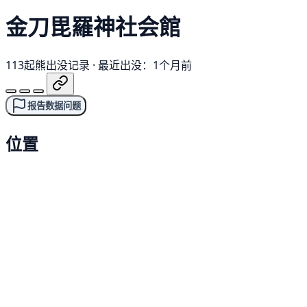
金刀毘羅神社会館
113起熊出没记录
·
最近出没：1个月前
报告数据问题
位置