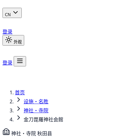
CN
登录
外观
登录
首页
设施・名胜
神社・寺院
金刀毘羅神社会館
神社・寺院
秋田县