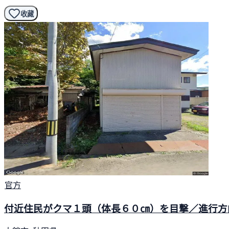
收藏
官方
付近住民がクマ１頭（体長６０㎝）を目撃／進行方