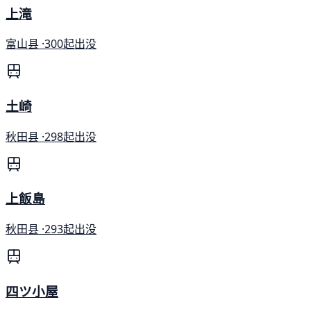
上滝
富山县 ·
300起出没
土崎
秋田县 ·
298起出没
上飯島
秋田县 ·
293起出没
四ツ小屋