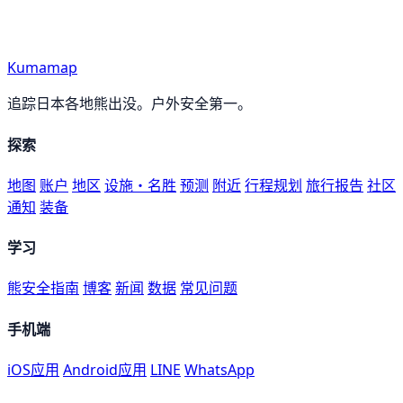
Kumamap
追踪日本各地熊出没。户外安全第一。
探索
地图
账户
地区
设施・名胜
预测
附近
行程规划
旅行报告
社区
通知
装备
学习
熊安全指南
博客
新闻
数据
常见问题
手机端
iOS应用
Android应用
LINE
WhatsApp