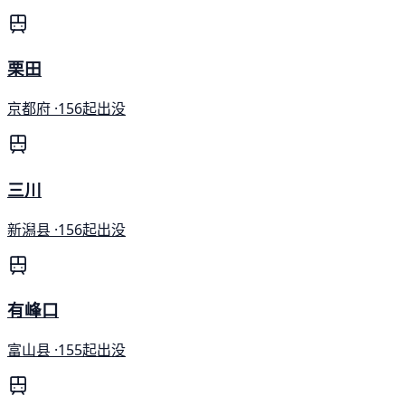
栗田
京都府 ·
156起出没
三川
新潟县 ·
156起出没
有峰口
富山县 ·
155起出没