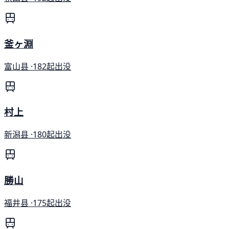
釜ヶ淵
富山县 ·
182起出没
村上
新潟县 ·
180起出没
勝山
福井县 ·
175起出没