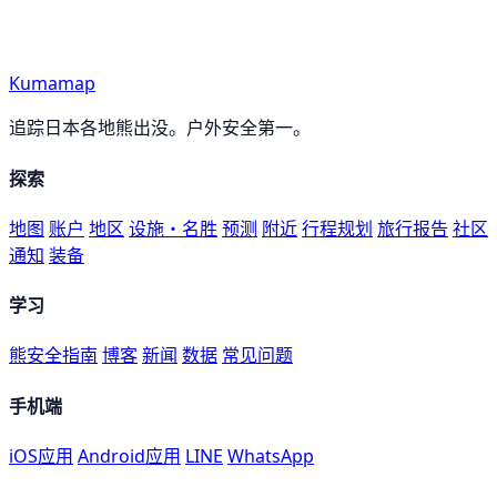
Kumamap
追踪日本各地熊出没。户外安全第一。
探索
地图
账户
地区
设施・名胜
预测
附近
行程规划
旅行报告
社区
通知
装备
学习
熊安全指南
博客
新闻
数据
常见问题
手机端
iOS应用
Android应用
LINE
WhatsApp