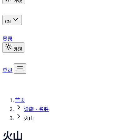
外观
CN
登录
外观
登录
首页
设施・名胜
火山
火山