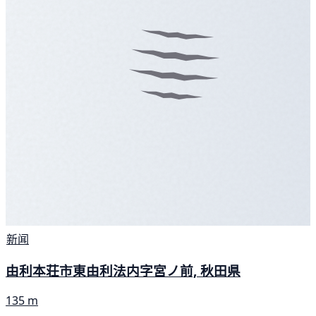
新闻
由利本荘市東由利法内字宮ノ前, 秋田県
135 m