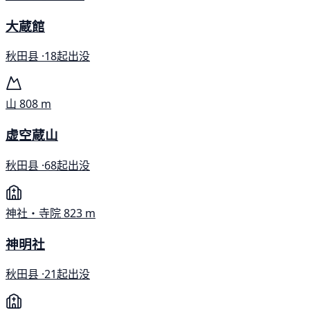
大蔵館
秋田县 ·
18起出没
山
808 m
虚空蔵山
秋田县 ·
68起出没
神社・寺院
823 m
神明社
秋田县 ·
21起出没