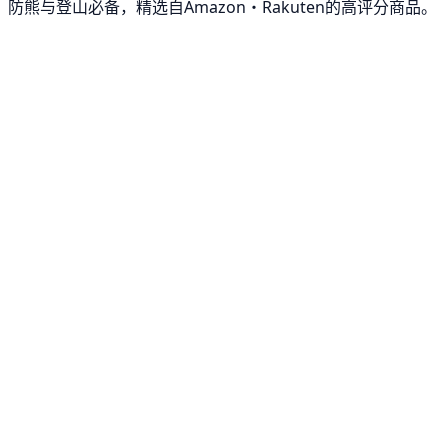
防熊与登山必备，精选自Amazon・Rakuten的高评分商品。