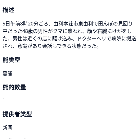
描述
5日午前8時20分ごろ、由利本荘市東由利で田んぼの見回り
中だった48歳の男性がクマに襲われ、顔や右腕にけがをし
た。男性は近くの店に駆け込み、ドクターヘリで病院に搬送
され、意識があり会話もできる状態だった。
熊类型
黑熊
熊的数量
1
提供者类型
新闻