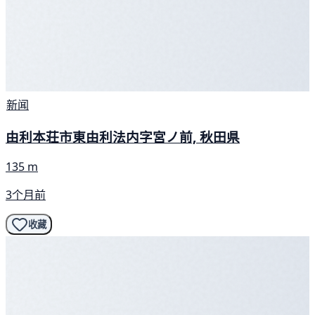
新闻
由利本荘市東由利法内字宮ノ前, 秋田県
135 m
3个月前
收藏