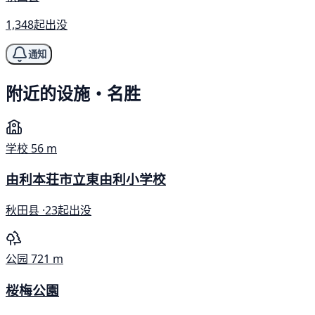
1,348起出没
通知
附近的设施・名胜
学校
56 m
由利本荘市立東由利小学校
秋田县 ·
23起出没
公园
721 m
桜梅公園