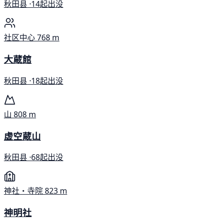
秋田县 ·
14起出没
社区中心
768 m
大蔵館
秋田县 ·
18起出没
山
808 m
虚空蔵山
秋田县 ·
68起出没
神社・寺院
823 m
神明社