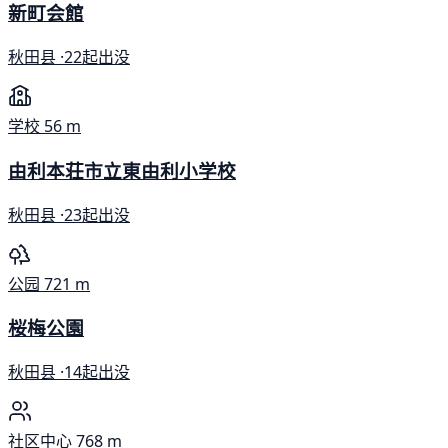
新町会館
秋田县 ·
22起出没
学校
56 m
由利本荘市立東由利小学校
秋田县 ·
23起出没
公园
721 m
桜梅公園
秋田县 ·
14起出没
社区中心
768 m