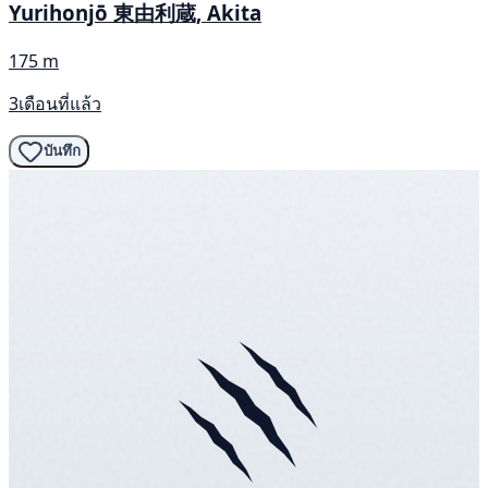
Yurihonjō 東由利蔵, Akita
175 m
3เดือนที่แล้ว
บันทึก