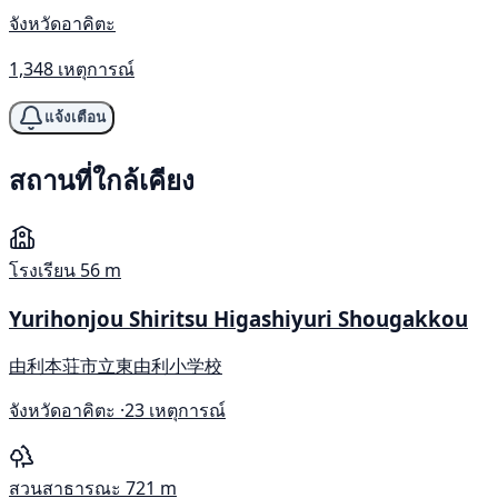
จังหวัดอาคิตะ
1,348 เหตุการณ์
แจ้งเตือน
สถานที่ใกล้เคียง
โรงเรียน
56 m
Yurihonjou Shiritsu Higashiyuri Shougakkou
由利本荘市立東由利小学校
จังหวัดอาคิตะ ·
23 เหตุการณ์
สวนสาธารณะ
721 m