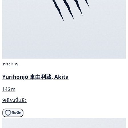
ทางการ
Yurihonjō 東由利蔵, Akita
146 m
9เดือนที่แล้ว
บันทึก