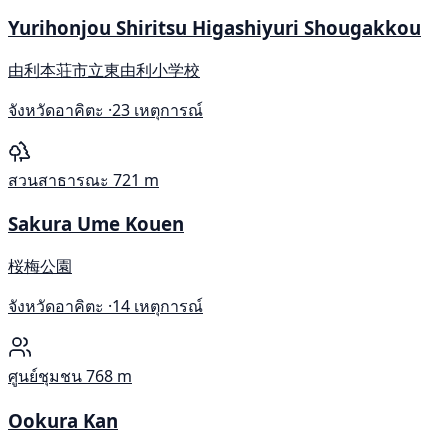
Yurihonjou Shiritsu Higashiyuri Shougakkou
由利本荘市立東由利小学校
จังหวัดอาคิตะ ·
23 เหตุการณ์
สวนสาธารณะ
721 m
Sakura Ume Kouen
桜梅公園
จังหวัดอาคิตะ ·
14 เหตุการณ์
ศูนย์ชุมชน
768 m
Ookura Kan