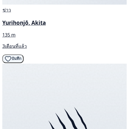
ข่าว
Yurihonjō, Akita
135 m
3เดือนที่แล้ว
บันทึก