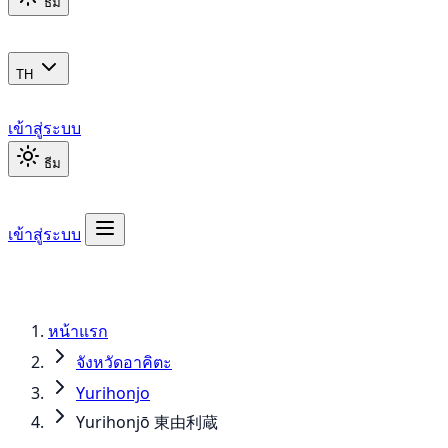
ธีม
TH
เข้าสู่ระบบ
ธีม
เข้าสู่ระบบ
หน้าแรก
จังหวัดอาคิตะ
Yurihonjo
Yurihonjō 東由利蔵