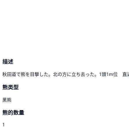
描述
秋田道で熊を目撃した。北の方に立ち去った。1頭1m位 直
熊类型
黑熊
熊的数量
1