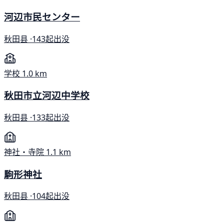
河辺市民センター
秋田县 ·
143起出没
学校
1.0 km
秋田市立河辺中学校
秋田县 ·
133起出没
神社・寺院
1.1 km
駒形神社
秋田县 ·
104起出没