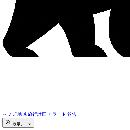
マップ
地域
旅行計画
アラート
報告
表示テーマ