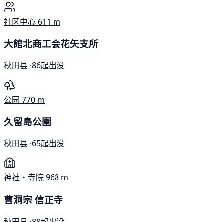
社区中心
611 m
大館北商工会花矢支所
秋田县 ·
86起出没
公园
770 m
久留島公園
秋田县 ·
65起出没
神社・寺院
968 m
曹洞宗 信正寺
秋田县 ·
88起出没