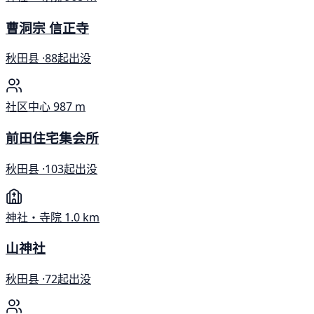
曹洞宗 信正寺
秋田县 ·
88起出没
社区中心
987 m
前田住宅集会所
秋田县 ·
103起出没
神社・寺院
1.0 km
山神社
秋田县 ·
72起出没