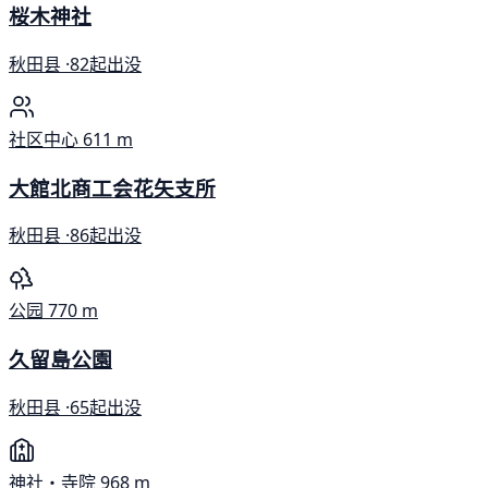
桜木神社
秋田县 ·
82起出没
社区中心
611 m
大館北商工会花矢支所
秋田县 ·
86起出没
公园
770 m
久留島公園
秋田县 ·
65起出没
神社・寺院
968 m