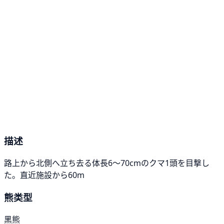
描述
路上から北側へ立ち去る体長6〜70cmのクマ1頭を目撃し
た。直近施設から60m
熊类型
黑熊