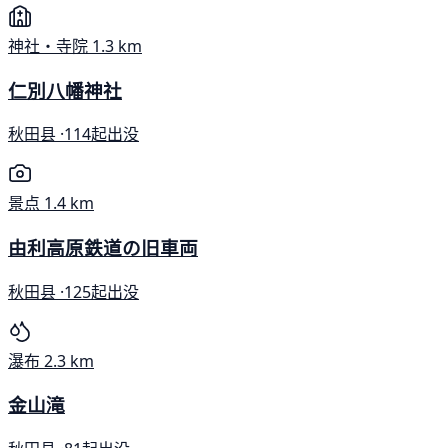
神社・寺院
1.3 km
仁別八幡神社
秋田县 ·
114起出没
景点
1.4 km
由利高原鉄道の旧車両
秋田县 ·
125起出没
瀑布
2.3 km
金山滝