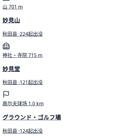
山
701 m
妙見山
秋田县 ·
224起出没
神社・寺院
715 m
妙見堂
秋田县 ·
121起出没
高尔夫球场
1.0 km
グラウンド・ゴルフ場
秋田县 ·
124起出没