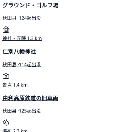
グラウンド・ゴルフ場
秋田县 ·
124起出没
神社・寺院
1.3 km
仁別八幡神社
秋田县 ·
114起出没
景点
1.4 km
由利高原鉄道の旧車両
秋田县 ·
125起出没
瀑布
2.3 km