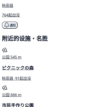
秋田县
764起出没
通知
附近的设施・名胜
公园
545 m
ピクニックの森
秋田县 ·
91起出没
公园
666 m
市民手作り公園