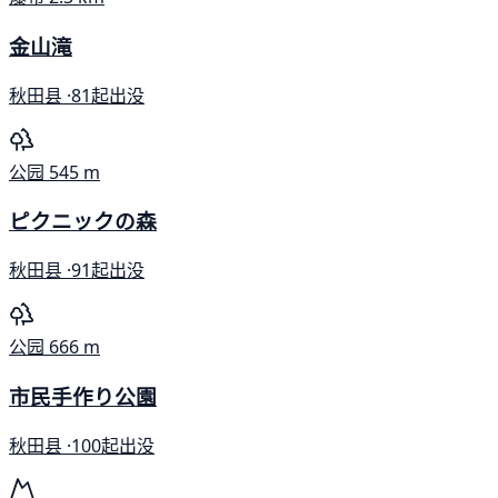
金山滝
秋田县 ·
81起出没
公园
545 m
ピクニックの森
秋田县 ·
91起出没
公园
666 m
市民手作り公園
秋田县 ·
100起出没