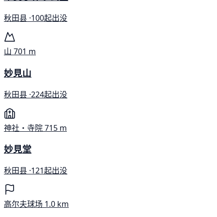
秋田县 ·
100起出没
山
701 m
妙見山
秋田县 ·
224起出没
神社・寺院
715 m
妙見堂
秋田县 ·
121起出没
高尔夫球场
1.0 km