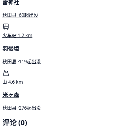
雷神社
秋田县 ·
60起出没
火车站
1.2 km
羽後境
秋田县 ·
119起出没
山
4.6 km
米ヶ森
秋田县 ·
276起出没
评论 (0)