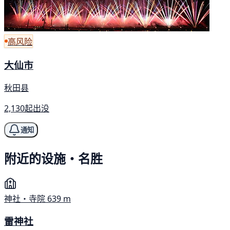
高风险
大仙市
秋田县
2,130起出没
通知
附近的设施・名胜
神社・寺院
639 m
雷神社