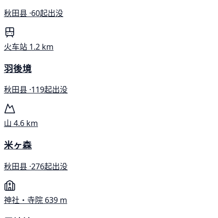
秋田县 ·
60起出没
火车站
1.2 km
羽後境
秋田县 ·
119起出没
山
4.6 km
米ヶ森
秋田县 ·
276起出没
神社・寺院
639 m