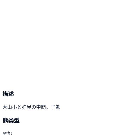
描述
大山小と弥屋の中間。子熊
熊类型
黑熊