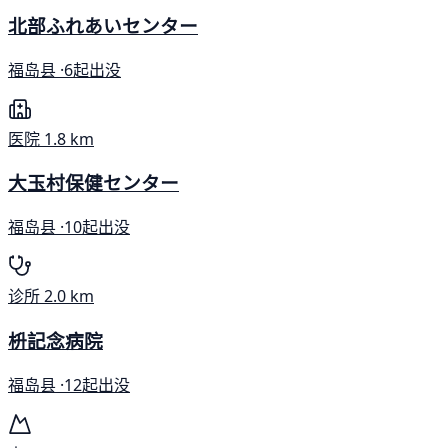
北部ふれあいセンター
福岛县 ·
6起出没
医院
1.8 km
大玉村保健センター
福岛县 ·
10起出没
诊所
2.0 km
枡記念病院
福岛县 ·
12起出没