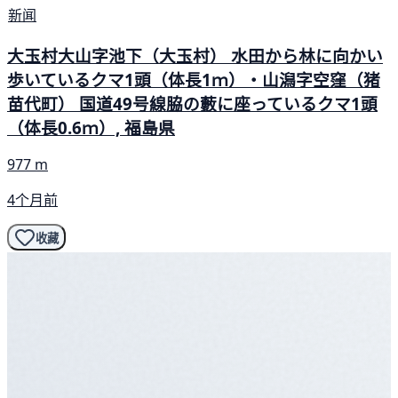
新闻
大玉村大山字池下（大玉村） 水田から林に向かい
歩いているクマ1頭（体長1ｍ）・山潟字空窪（猪
苗代町） 国道49号線脇の藪に座っているクマ1頭
（体長0.6ｍ）, 福島県
977 m
4个月前
收藏