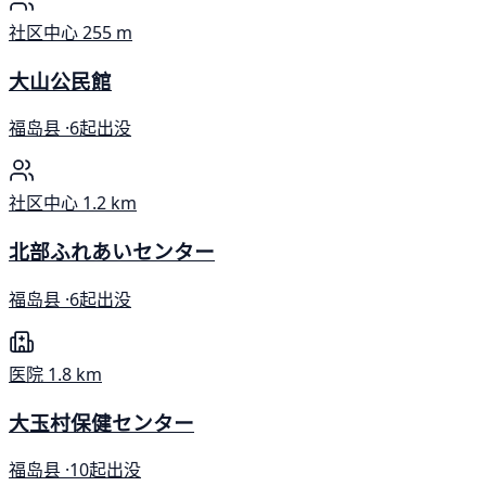
社区中心
255 m
大山公民館
福岛县 ·
6起出没
社区中心
1.2 km
北部ふれあいセンター
福岛县 ·
6起出没
医院
1.8 km
大玉村保健センター
福岛县 ·
10起出没