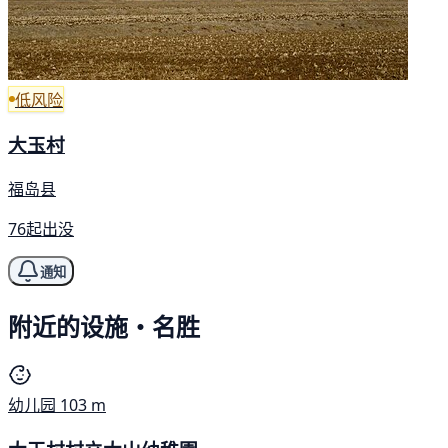
低风险
大玉村
福岛县
76起出没
通知
附近的设施・名胜
幼儿园
103 m