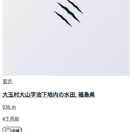
官方
大玉村大山字池下地内の水田, 福島県
936 m
4个月前
收藏