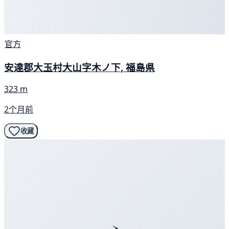
官方
安達郡大玉村大山字木ノ下, 福島県
323 m
2个月前
收藏