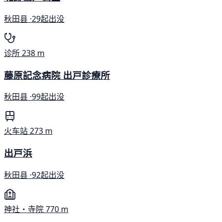
秋田县 ·
29起出没
诊所
238 m
藤原記念病院 出戸診療所
秋田县 ·
99起出没
火车站
273 m
出戸浜
秋田县 ·
92起出没
神社・寺院
770 m