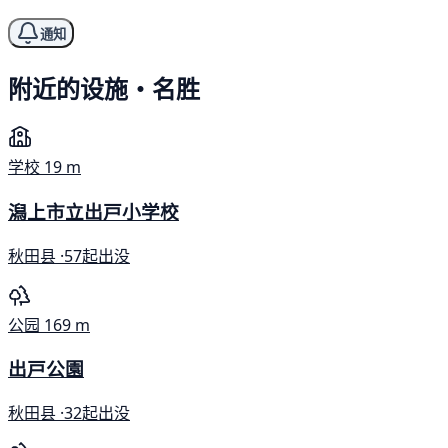
通知
附近的设施・名胜
学校
19 m
潟上市立出戸小学校
秋田县 ·
57起出没
公园
169 m
出戸公園
秋田县 ·
32起出没