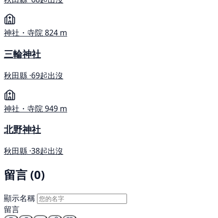
神社・寺院
824 m
三輪神社
秋田縣 ·
69起出沒
神社・寺院
949 m
北野神社
秋田縣 ·
38起出沒
留言 (0)
顯示名稱
留言