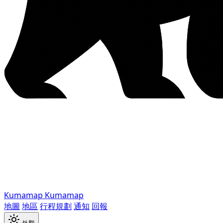
Kumamap
Kumamap
地圖
地區
行程規劃
通知
回報