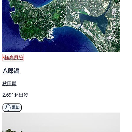
極高風險
八郎潟
秋田縣
2,691起出沒
通知