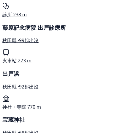
診所
238 m
藤原記念病院 出戸診療所
秋田縣 ·
99起出沒
火車站
273 m
出戸浜
秋田縣 ·
92起出沒
神社・寺院
770 m
宝蔵神社
秋田縣 ·
68起出沒