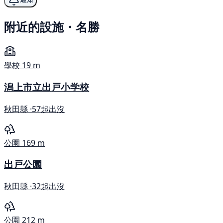
附近的設施・名勝
學校
19 m
潟上市立出戸小学校
秋田縣 ·
57起出沒
公園
169 m
出戸公園
秋田縣 ·
32起出沒
公園
212 m