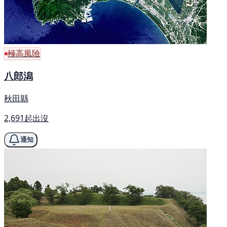
極高風險
八郎潟
秋田縣
2,691起出沒
通知