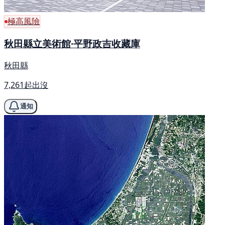
極高風險
秋田縣立美術館·平野政吉收藏庫
秋田縣
7,261起出沒
通知