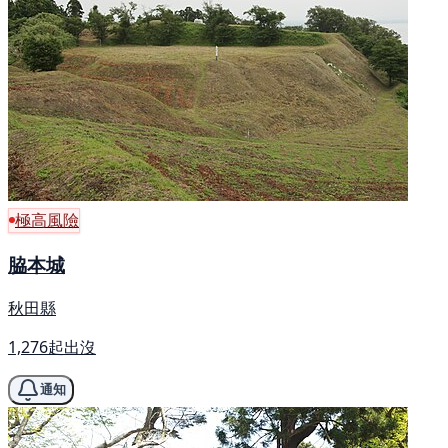
極高風險
脇本城
秋田縣
1,276起出沒
通知