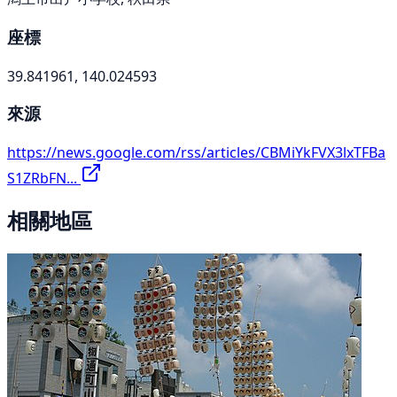
座標
39.841961, 140.024593
來源
https://news.google.com/rss/articles/CBMiYkFVX3lxTFBa
S1ZRbFN...
相關地區