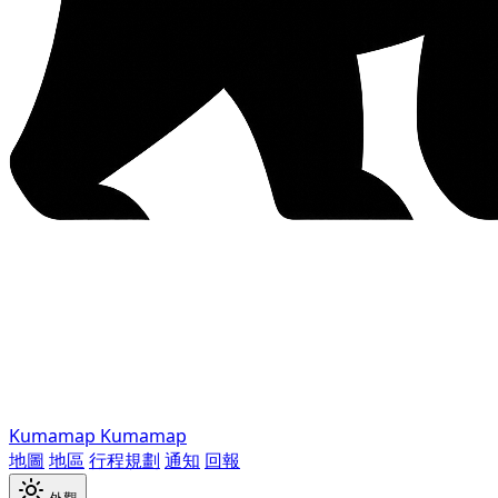
Kumamap
Kumamap
地圖
地區
行程規劃
通知
回報