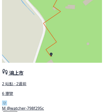
潟上市
2 站點 · 2週前
6 瀏覽
M
@watcher-798f295c