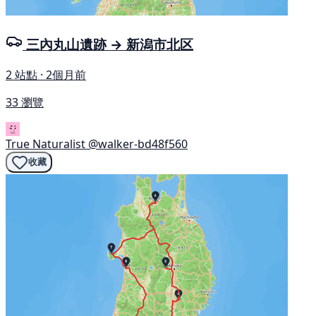
三內丸山遺跡 → 新潟市北区
2 站點 · 2個月前
33 瀏覽
True Naturalist
@walker-bd48f560
收藏