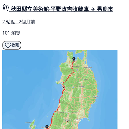
秋田縣立美術館·平野政吉收藏庫 → 男鹿市
2 站點 · 2個月前
101 瀏覽
收藏