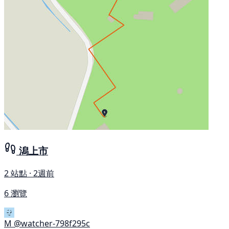
潟上市
2 站點 · 2週前
6 瀏覽
M
@watcher-798f295c