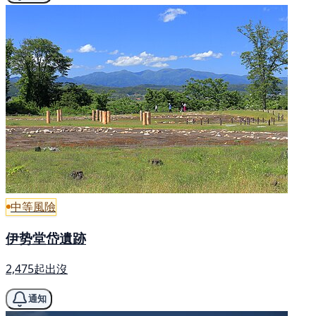
中等風險
伊势堂岱遺跡
2,475起出沒
通知