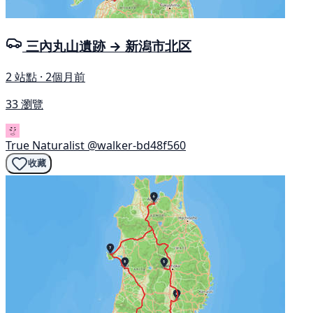
三內丸山遺跡 → 新潟市北区
2 站點 · 2個月前
33 瀏覽
True Naturalist
@walker-bd48f560
收藏