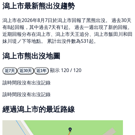
潟上市最新熊出沒趨勢
潟上市在2026年8月7日於潟上市回報了黑熊出沒。 過去30天
有8起回報，其中過去7天有1起。 過去一週出現了新的回報。
近期回報分布在潟上市、潟上市天王追分、潟上市飯田川和田
妹川堤ノ下等地點。 累計出沒件數為531起。
潟上市熊出沒地圖
顯示 120 / 120
近7天
近30天
近1年
該時間段沒有出沒記錄
該時間段沒有出沒記錄
經過潟上市的最近路線