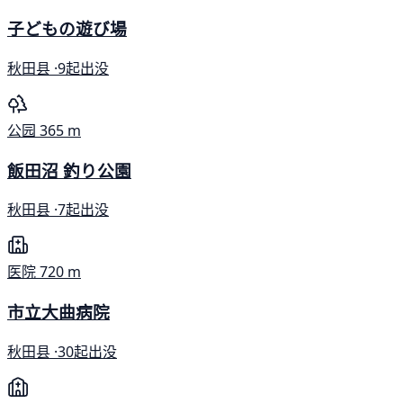
子どもの遊び場
秋田县 ·
9起出没
公园
365 m
飯田沼 釣り公園
秋田县 ·
7起出没
医院
720 m
市立大曲病院
秋田县 ·
30起出没