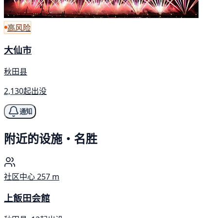
高风险
大仙市
秋田县
2,130起出没
通知
附近的设施・名胜
社区中心
257 m
上飯田会館