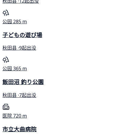
秋田县 ·
12起出没
公园
285 m
子どもの遊び場
秋田县 ·
9起出没
公园
365 m
飯田沼 釣り公園
秋田县 ·
7起出没
医院
720 m
市立大曲病院