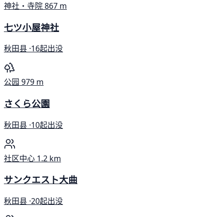
神社・寺院
867 m
七ツ小屋神社
秋田县 ·
16起出没
公园
979 m
さくら公園
秋田县 ·
10起出没
社区中心
1.2 km
サンクエスト大曲
秋田县 ·
20起出没