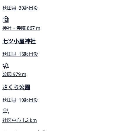
秋田县 ·
30起出没
神社・寺院
867 m
七ツ小屋神社
秋田县 ·
16起出没
公园
979 m
さくら公園
秋田县 ·
10起出没
社区中心
1.2 km