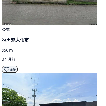
公式
秋田県大仙市
956 m
3ヶ月前
保存