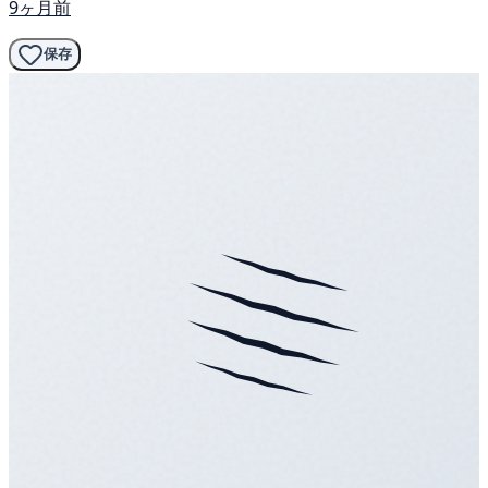
9ヶ月前
保存