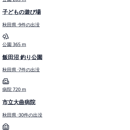
子どもの遊び場
秋田県 ·
9件の出没
公園
365 m
飯田沼 釣り公園
秋田県 ·
7件の出没
病院
720 m
市立大曲病院
秋田県 ·
30件の出没