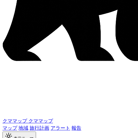
クママップ
クママップ
マップ
地域
旅行計画
アラート
報告