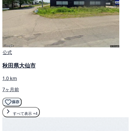
公式
秋田県大仙市
1.0 km
7ヶ月前
保存
すべて表示
+4