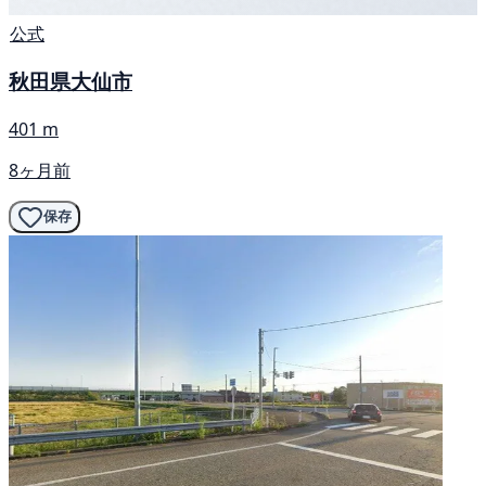
公式
秋田県大仙市
401 m
8ヶ月前
保存