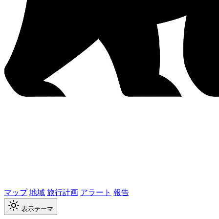
マップ
地域
旅行計画
アラート
報告
表示テーマ