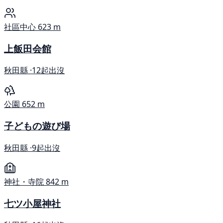
社區中心
623 m
上飯田会館
秋田縣 ·
12起出沒
公園
652 m
子どもの遊び場
秋田縣 ·
9起出沒
神社・寺院
842 m
七ツ小屋神社