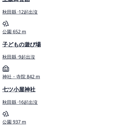
秋田縣 ·
12起出沒
公園
652 m
子どもの遊び場
秋田縣 ·
9起出沒
神社・寺院
842 m
七ツ小屋神社
秋田縣 ·
16起出沒
公園
937 m