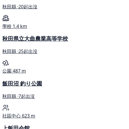
秋田縣 ·
20起出沒
學校
1.4 km
秋田県立大曲農業高等学校
秋田縣 ·
25起出沒
公園
487 m
飯田沼 釣り公園
秋田縣 ·
7起出沒
社區中心
623 m
上飯田会館