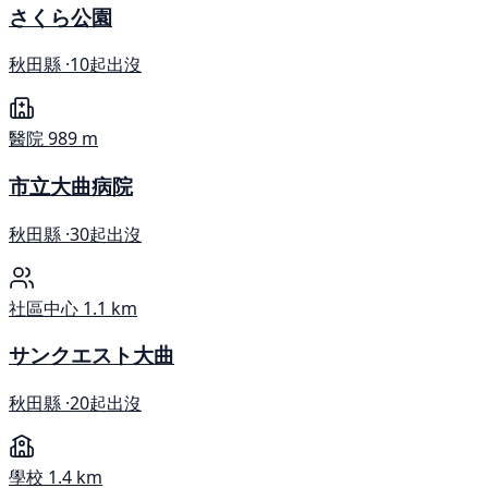
さくら公園
秋田縣 ·
10起出沒
醫院
989 m
市立大曲病院
秋田縣 ·
30起出沒
社區中心
1.1 km
サンクエスト大曲
秋田縣 ·
20起出沒
學校
1.4 km