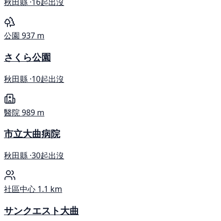
秋田縣 ·
16起出沒
公園
937 m
さくら公園
秋田縣 ·
10起出沒
醫院
989 m
市立大曲病院
秋田縣 ·
30起出沒
社區中心
1.1 km
サンクエスト大曲