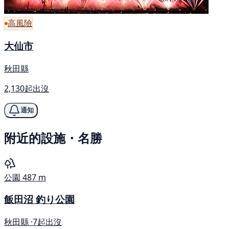
高風險
大仙市
秋田縣
2,130起出沒
通知
附近的設施・名勝
公園
487 m
飯田沼 釣り公園
秋田縣 ·
7起出沒