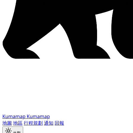
Kumamap
Kumamap
地圖
地區
行程規劃
通知
回報