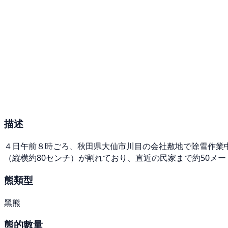
描述
４日午前８時ごろ、秋田県大仙市川目の会社敷地で除雪作業中
（縦横約80センチ）が割れており、直近の民家まで約50メ
熊類型
黑熊
熊的數量