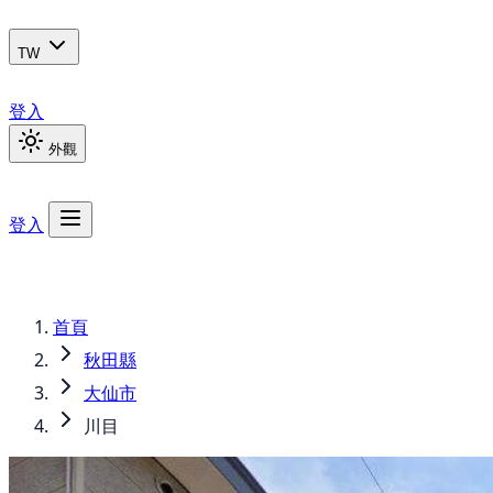
TW
登入
外觀
登入
首頁
秋田縣
大仙市
川目