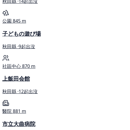
秋田縣 ·
14起出沒
公園
845 m
子どもの遊び場
秋田縣 ·
9起出沒
社區中心
870 m
上飯田会館
秋田縣 ·
12起出沒
醫院
881 m
市立大曲病院