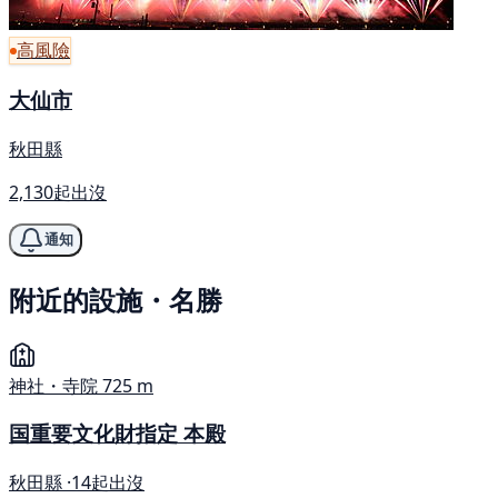
高風險
大仙市
秋田縣
2,130起出沒
通知
附近的設施・名勝
神社・寺院
725 m
国重要文化財指定 本殿
秋田縣 ·
14起出沒