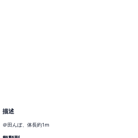
描述
＠田んぼ、体長約1m