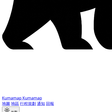
Kumamap
Kumamap
地圖
地區
行程規劃
通知
回報