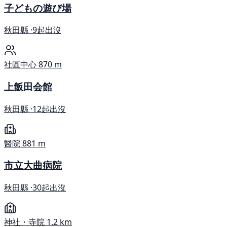
子どもの遊び場
秋田縣 ·
9起出沒
社區中心
870 m
上飯田会館
秋田縣 ·
12起出沒
醫院
881 m
市立大曲病院
秋田縣 ·
30起出沒
神社・寺院
1.2 km