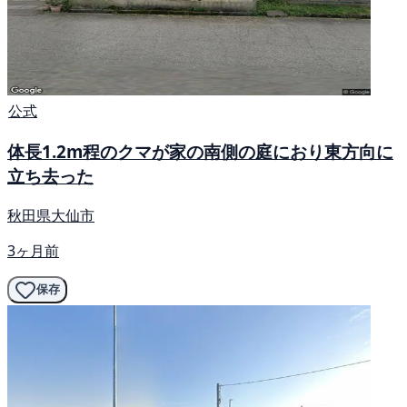
公式
体長1.2m程のクマが家の南側の庭におり東方向に
立ち去った
秋田県大仙市
3ヶ月前
保存