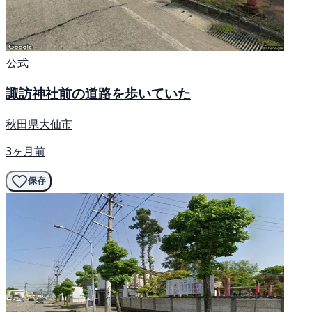
公式
諏訪神社前の道路を歩いていた
秋田県大仙市
3ヶ月前
保存