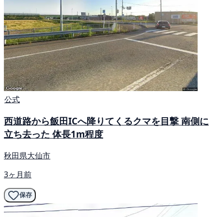
公式
西道路から飯田ICへ降りてくるクマを目撃 南側に
立ち去った 体長1m程度
秋田県大仙市
3ヶ月前
保存