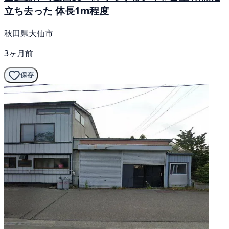
立ち去った 体長1m程度
秋田県大仙市
3ヶ月前
保存