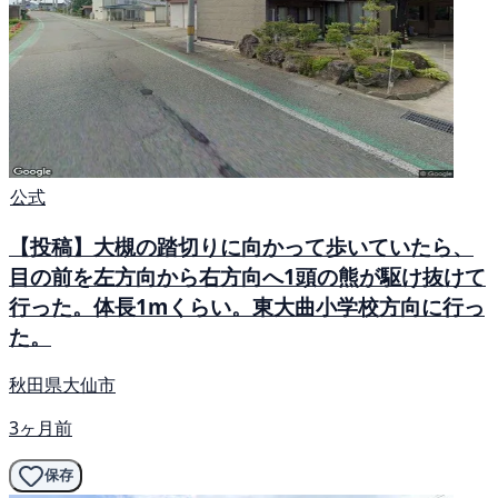
公式
【投稿】大槻の踏切りに向かって歩いていたら、
目の前を左方向から右方向へ1頭の熊が駆け抜けて
行った。体長1mくらい。東大曲小学校方向に行っ
た。
秋田県大仙市
3ヶ月前
保存