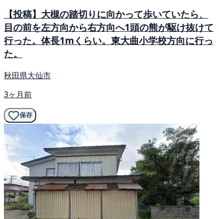
【投稿】大槻の踏切りに向かって歩いていたら、
目の前を左方向から右方向へ1頭の熊が駆け抜けて
行った。体長1mくらい。東大曲小学校方向に行っ
た。
秋田県大仙市
3ヶ月前
保存