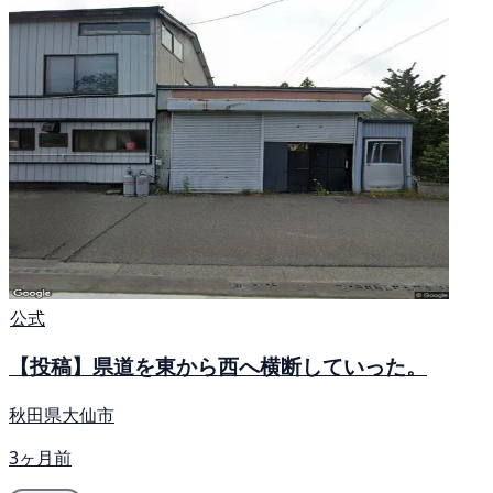
公式
【投稿】県道を東から西へ横断していった。
秋田県大仙市
3ヶ月前