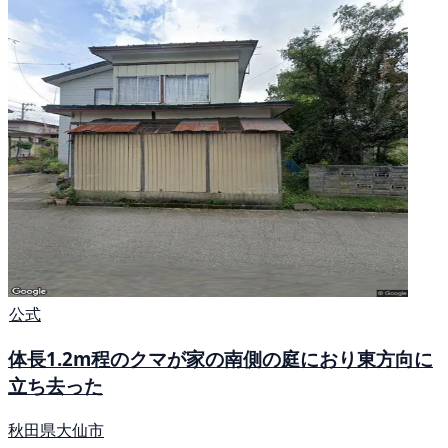
公式
体長1.2m程のクマが家の南側の庭におり東方向に
立ち去った
秋田県大仙市