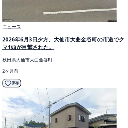
ニュース
2026年6月3日夕方、大仙市大曲金谷町の市道でク
マ1頭が目撃された。
秋田県大仙市大曲金谷町
2ヶ月前
保存