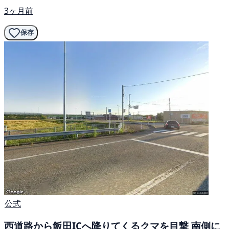
3ヶ月前
保存
公式
西道路から飯田ICへ降りてくるクマを目撃 南側に