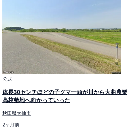
公式
体長30センチほどの子グマ一頭が川から大曲農業
高校敷地へ向かっていった
秋田県大仙市
2ヶ月前