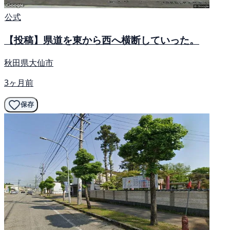
公式
【投稿】県道を東から西へ横断していった。
秋田県大仙市
3ヶ月前
保存