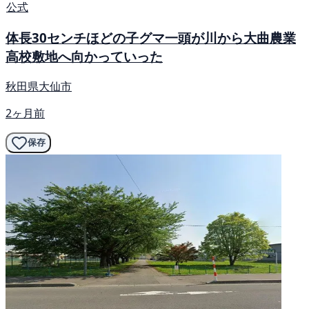
公式
体長30センチほどの子グマ一頭が川から大曲農業
高校敷地へ向かっていった
秋田県大仙市
2ヶ月前
保存