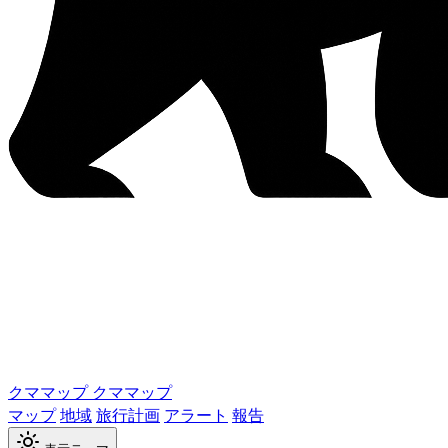
クママップ
クママップ
マップ
地域
旅行計画
アラート
報告