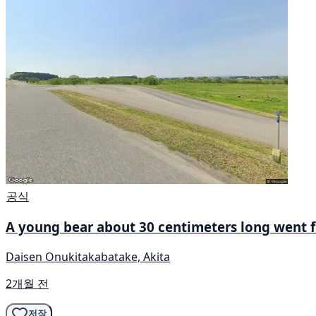
공식
A young bear about 30 centimeters long went f
Daisen Onukitakabatake, Akita
2개월 전
저장