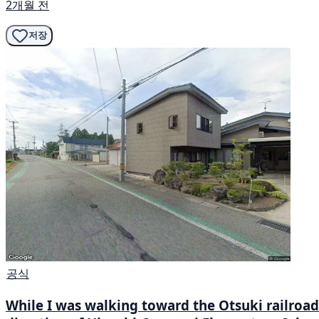
2개월 전
저장
공식
While I was walking toward the Otsuki railroad c