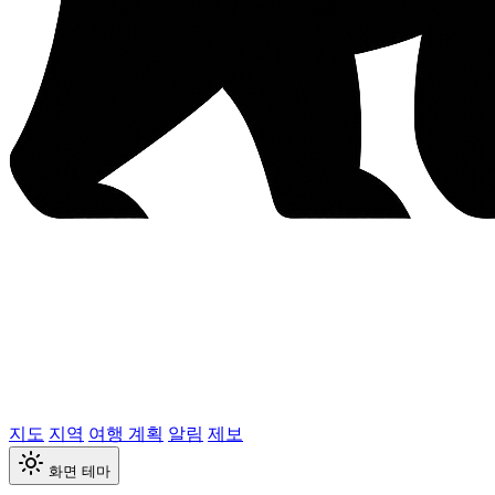
지도
지역
여행 계획
알림
제보
화면 테마