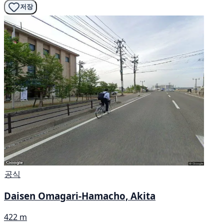
저장
공식
Daisen Omagari-Hamacho, Akita
422 m