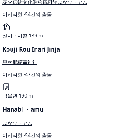
花火伝統文化継承資料館はなび・アム
아키타현 ·
54건의 출몰
신사・사찰
189 m
Kouji Rou Inari Jinja
興次郎稲荷神社
아키타현 ·
47건의 출몰
박물관
190 m
Hanabi ・amu
はなび・アム
아키타현 ·
54건의 출몰