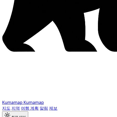
Kumamap
Kumamap
지도
지역
여행 계획
알림
제보