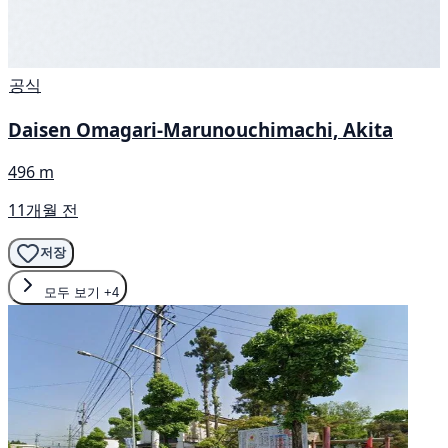
공식
Daisen Omagari-Marunouchimachi, Akita
496 m
11개월 전
저장
모두 보기
+4