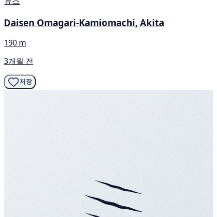
뉴스
Daisen Omagari-Kamiomachi, Akita
190 m
3개월 전
저장