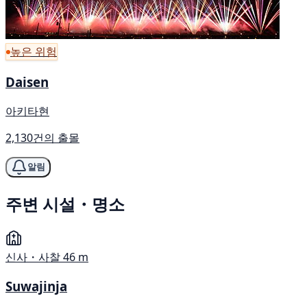
높은 위험
Daisen
아키타현
2,130건의 출몰
알림
주변 시설・명소
신사・사찰
46 m
Suwajinja