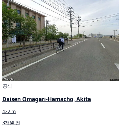
공식
Daisen Omagari-Hamacho, Akita
422 m
3개월 전