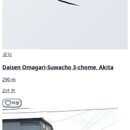
공식
Daisen Omagari-Suwacho 3-chome, Akita
290 m
2년 전
저장