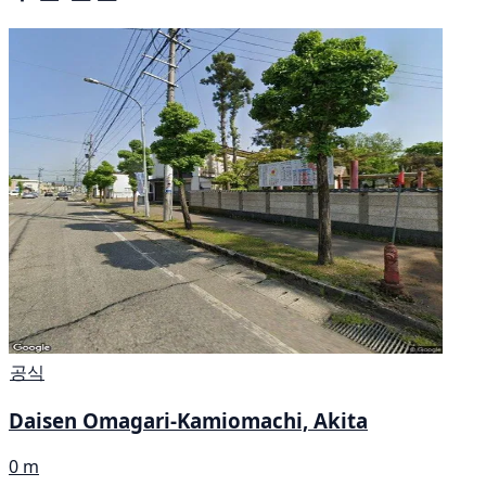
공식
Daisen Omagari-Kamiomachi, Akita
0 m