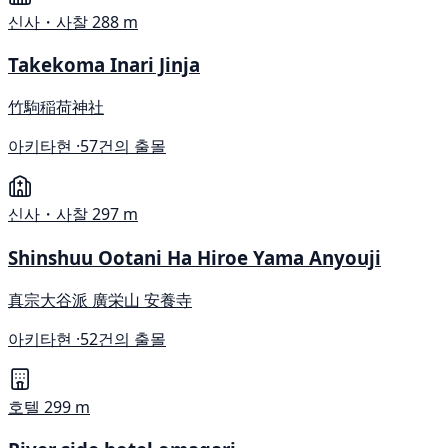
신사・사찰
288 m
Takekoma Inari Jinja
竹駒稲荷神社
아키타현 ·
57건의 출몰
신사・사찰
297 m
Shinshuu Ootani Ha Hiroe Yama Anyouji
真宗大谷派 廣栄山 安養寺
아키타현 ·
52건의 출몰
호텔
299 m