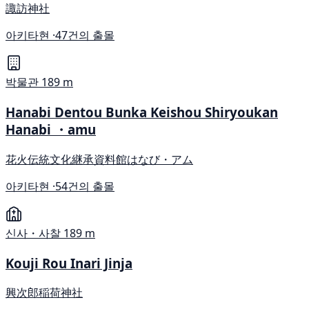
諏訪神社
아키타현 ·
47건의 출몰
박물관
189 m
Hanabi Dentou Bunka Keishou Shiryoukan
Hanabi ・amu
花火伝統文化継承資料館はなび・アム
아키타현 ·
54건의 출몰
신사・사찰
189 m
Kouji Rou Inari Jinja
興次郎稲荷神社