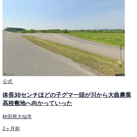
公式
体長30センチほどの子グマ一頭が川から大曲農業
高校敷地へ向かっていった
秋田県大仙市
2ヶ月前