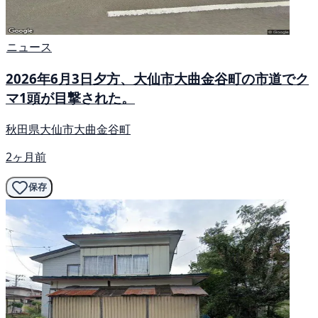
ニュース
2026年6月3日夕方、大仙市大曲金谷町の市道でク
マ1頭が目撃された。
秋田県大仙市大曲金谷町
2ヶ月前
保存