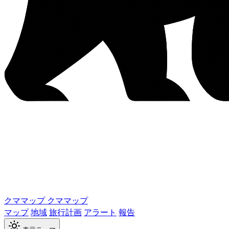
クママップ
クママップ
マップ
地域
旅行計画
アラート
報告