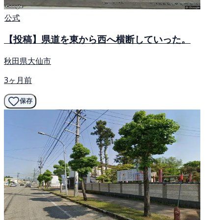
公式
【投稿】県道を東から西へ横断していった。
秋田県大仙市
3ヶ月前
保存