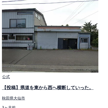
公式
【投稿】県道を東から西へ横断していった。
秋田県大仙市
3ヶ月前