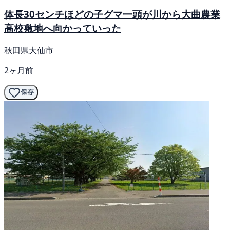
体長30センチほどの子グマ一頭が川から大曲農業
高校敷地へ向かっていった
秋田県大仙市
2ヶ月前
保存