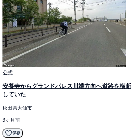
公式
安養寺からグランドパレス川端方向へ道路を横断
していた
秋田県大仙市
3ヶ月前
保存