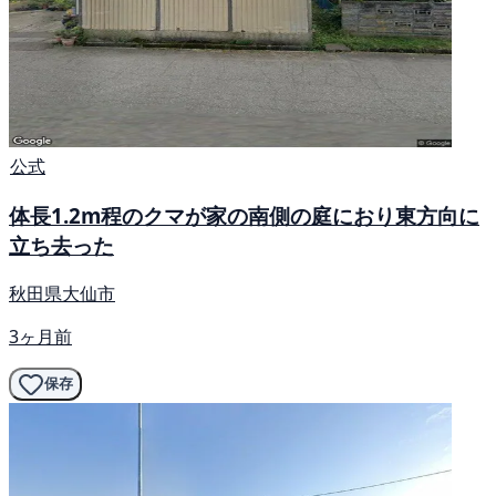
公式
体長1.2m程のクマが家の南側の庭におり東方向に
立ち去った
秋田県大仙市
3ヶ月前
保存