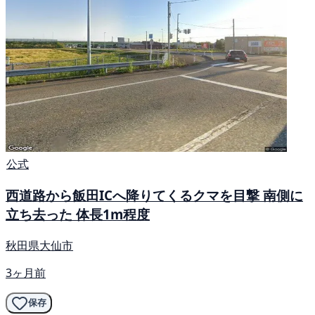
公式
西道路から飯田ICへ降りてくるクマを目撃 南側に
立ち去った 体長1m程度
秋田県大仙市
3ヶ月前
保存