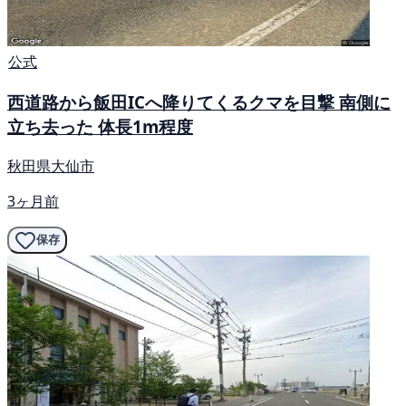
公式
西道路から飯田ICへ降りてくるクマを目撃 南側に
立ち去った 体長1m程度
秋田県大仙市
3ヶ月前
保存