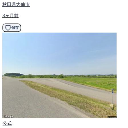
秋田県大仙市
3ヶ月前
保存
公式