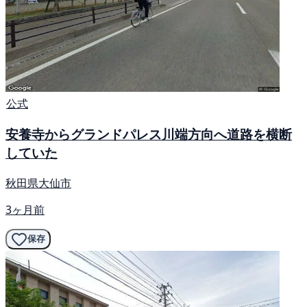
公式
安養寺からグランドパレス川端方向へ道路を横断
していた
秋田県大仙市
3ヶ月前
保存