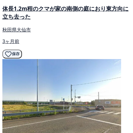
体長1.2m程のクマが家の南側の庭におり東方向に
立ち去った
秋田県大仙市
3ヶ月前
保存