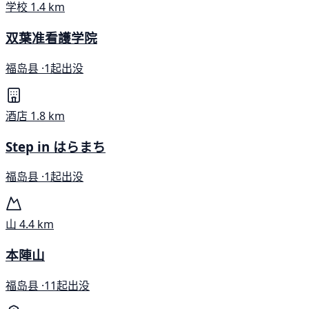
学校
1.4 km
双葉准看護学院
福岛县 ·
1起出没
酒店
1.8 km
Step in はらまち
福岛县 ·
1起出没
山
4.4 km
本陣山
福岛县 ·
11起出没