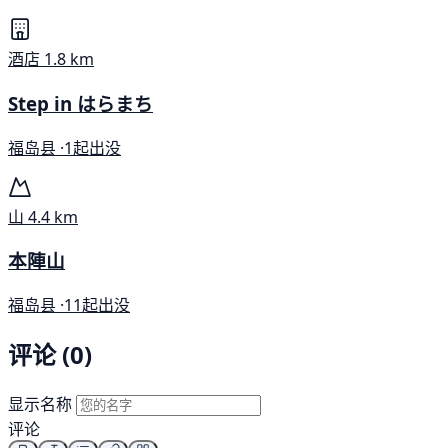
酒店
1.8 km
Step in はらまち
福岛县 ·
1起出没
山
4.4 km
本陣山
福岛县 ·
11起出没
评论 (0)
显示名称
评论