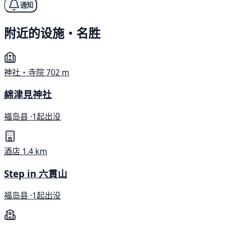
通知
附近的设施・名胜
神社・寺院
702 m
綿津見神社
福岛县 ·
1起出没
酒店
1.4 km
Step in 六貫山
福岛县 ·
1起出没