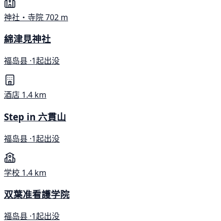
神社・寺院
702 m
綿津見神社
福岛县 ·
1起出没
酒店
1.4 km
Step in 六貫山
福岛县 ·
1起出没
学校
1.4 km
双葉准看護学院
福岛县 ·
1起出没