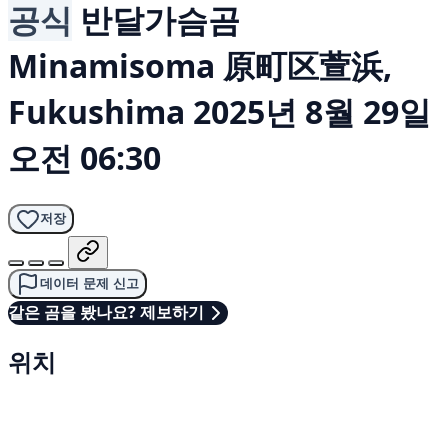
공식
반달가슴곰
Minamisoma 原町区萱浜,
Fukushima
2025년 8월 29일
오전 06:30
저장
데이터 문제 신고
같은 곰을 봤나요? 제보하기
위치