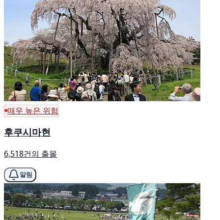
매우 높은 위험
후쿠시마현
6,518건의 출몰
알림