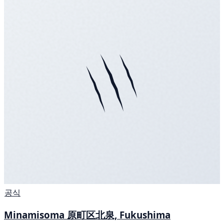
공식
Minamisoma 原町区北泉, Fukushima