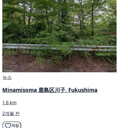
뉴스
Minamisoma 鹿島区川子, Fukushima
1.6 km
2개월 전
저장