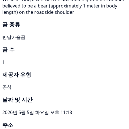
believed to be a bear (approximately 1 meter in body
length) on the roadside shoulder.
곰 종류
반달가슴곰
곰 수
1
제공자 유형
공식
날짜 및 시간
2026년 5월 5일 화요일 오후 11:18
주소