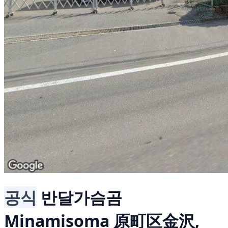
공식
반달가슴곰
Minamisoma 原町区金沢,