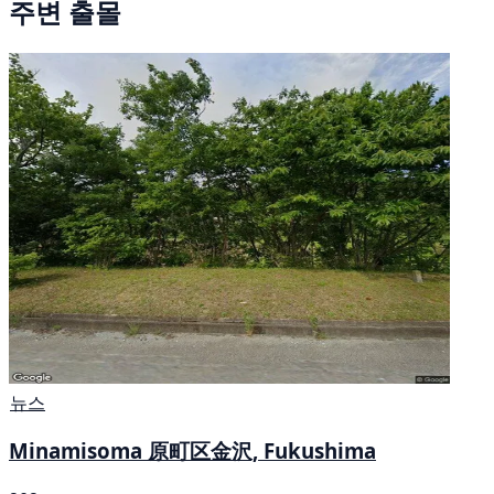
주변 출몰
뉴스
Minamisoma 原町区金沢, Fukushima