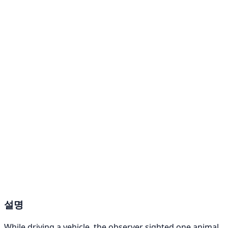
설명
While driving a vehicle, the observer sighted one animal