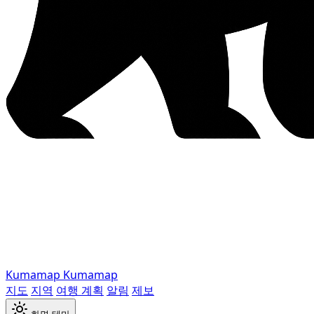
Kumamap
Kumamap
지도
지역
여행 계획
알림
제보