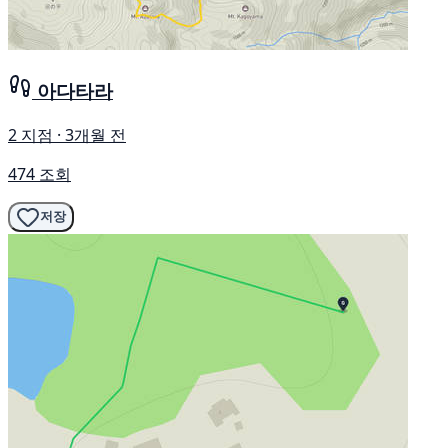
아다타라
2 지점 · 3개월 전
474 조회
저장