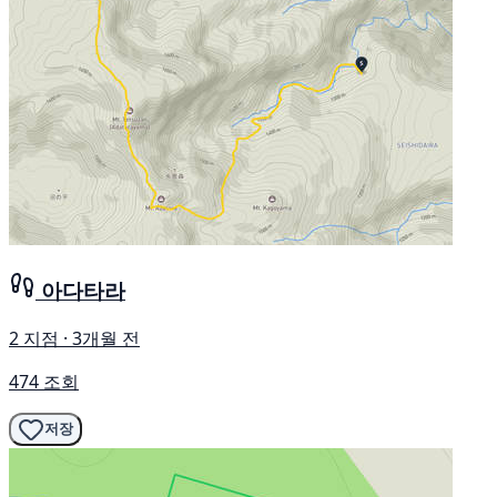
아다타라
2 지점 · 3개월 전
474 조회
저장