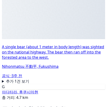
A single bear (about 1 meter in body length) was sighted
on the national highway. The bear then ran off into the
forested area to the west.
Nihonmatsu 不動平, Fukushima
공식 ·
3주 전
추가 1건 보기
G
아다타라, 후쿠시마현
총 거리: 4.7 km