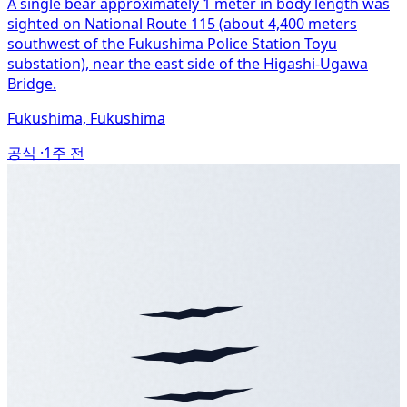
A single bear approximately 1 meter in body length was
sighted on National Route 115 (about 4,400 meters
southwest of the Fukushima Police Station Toyu
substation), near the east side of the Higashi-Ugawa
Bridge.
Fukushima, Fukushima
공식 ·
1주 전