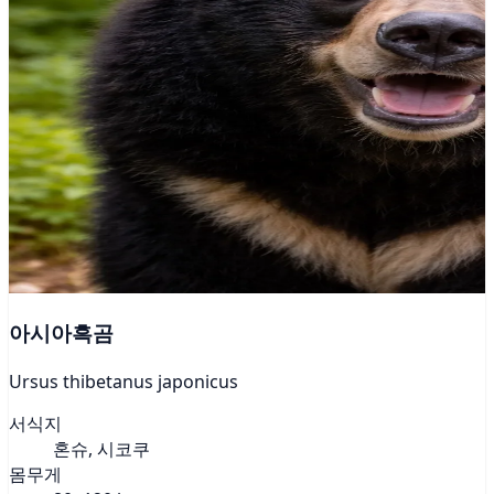
아시아흑곰
Ursus thibetanus japonicus
서식지
혼슈, 시코쿠
몸무게