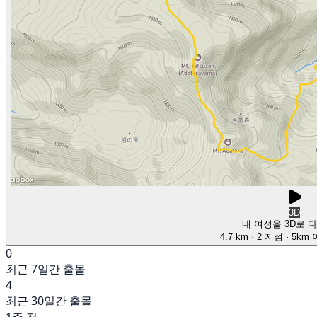
3D
내 여정을 3D로 
4.7 km
· 2 지점
· 5km
0
최근 7일간 출몰
4
최근 30일간 출몰