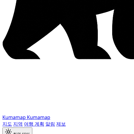
Kumamap
Kumamap
지도
지역
여행 계획
알림
제보