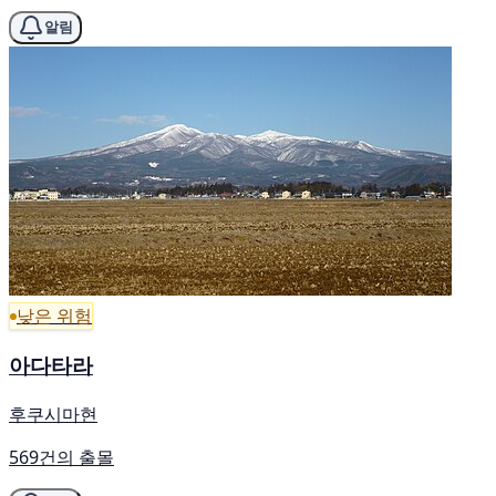
알림
낮은 위험
아다타라
후쿠시마현
569건의 출몰