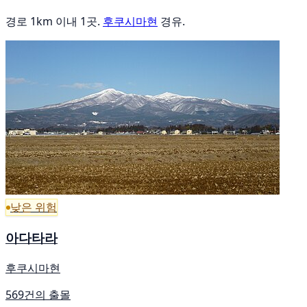
경로 1km 이내 1곳.
후쿠시마현
경유.
낮은 위험
아다타라
후쿠시마현
569건의 출몰