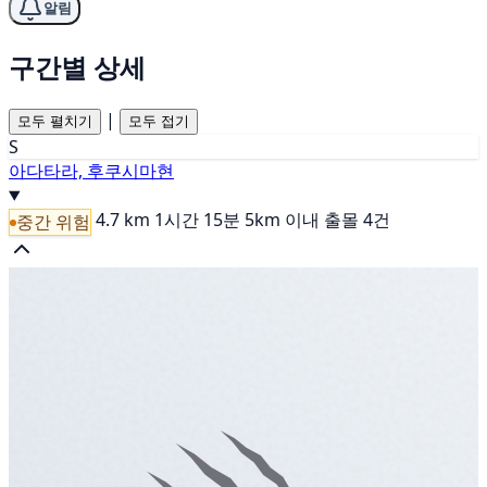
알림
구간별 상세
|
모두 펼치기
모두 접기
S
아다타라, 후쿠시마현
4.7 km
1시간 15분
5km 이내 출몰 4건
중간 위험