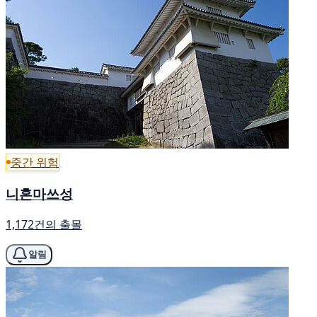
중간 위험
니혼마쓰성
1,172건의 출몰
알림