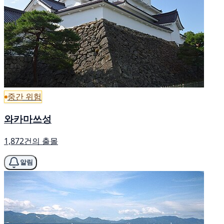
중간 위험
와카마쓰성
1,872건의 출몰
알림