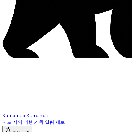
Kumamap
Kumamap
지도
지역
여행 계획
알림
제보