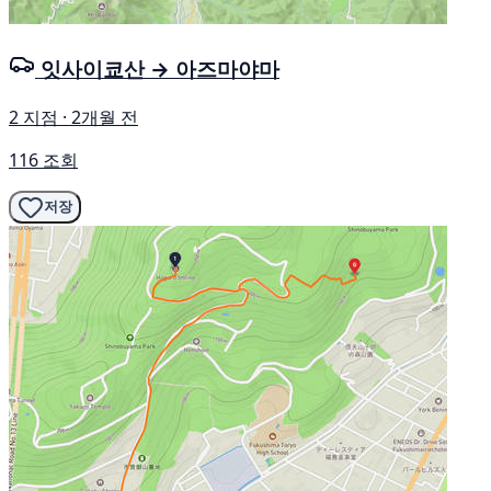
잇사이쿄산 → 아즈마야마
2 지점 · 2개월 전
116 조회
저장