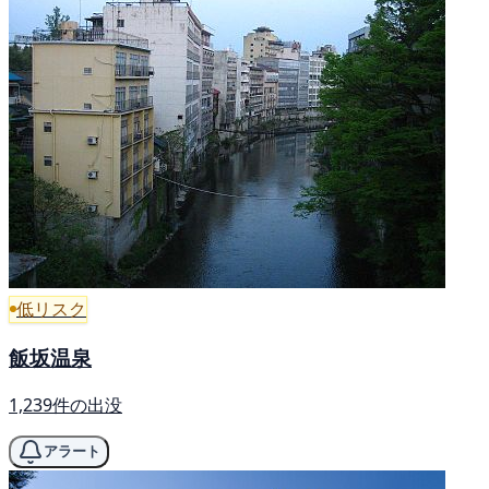
低リスク
飯坂温泉
1,239件の出没
アラート