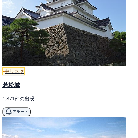
中リスク
若松城
1,871件の出没
アラート