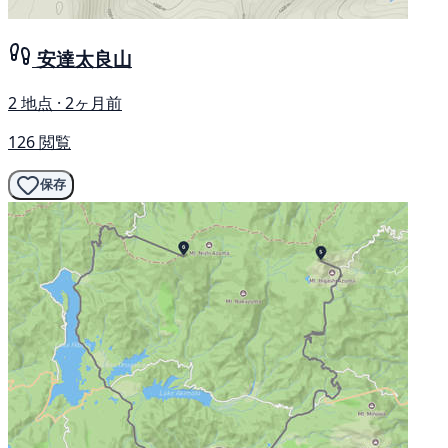
安達太良山
2 地点 · 2ヶ月前
126 閲覧
保存