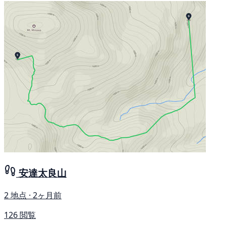
安達太良山
2 地点 · 2ヶ月前
126 閲覧