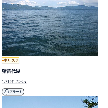
中リスク
猪苗代湖
1,716件の出没
アラート