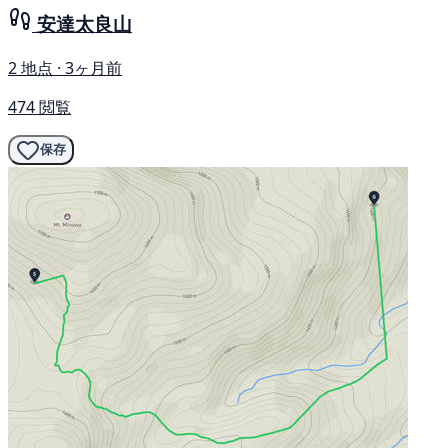
安達太良山
2 地点 · 3ヶ月前
474 閲覧
保存