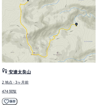
安達太良山
2 地点 · 3ヶ月前
474 閲覧
保存