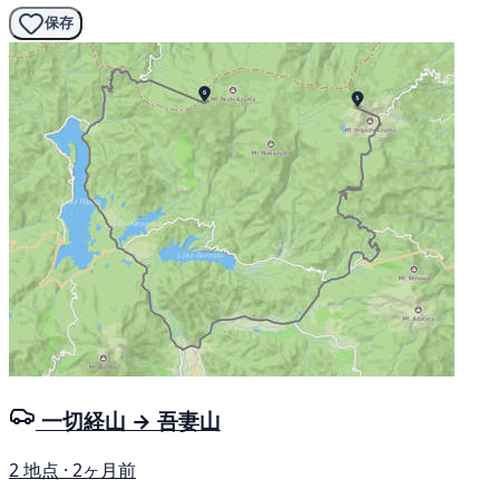
保存
一切経山 → 吾妻山
2 地点 · 2ヶ月前