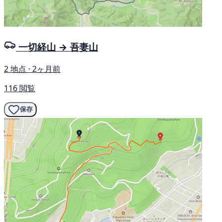
一切経山 → 吾妻山
2 地点 · 2ヶ月前
116 閲覧
保存