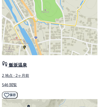
飯坂温泉
2 地点 · 2ヶ月前
546 閲覧
保存