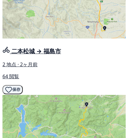
二本松城 → 福島市
2 地点 · 2ヶ月前
64 閲覧
保存