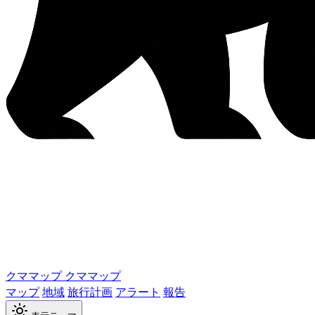
クママップ
クママップ
マップ
地域
旅行計画
アラート
報告