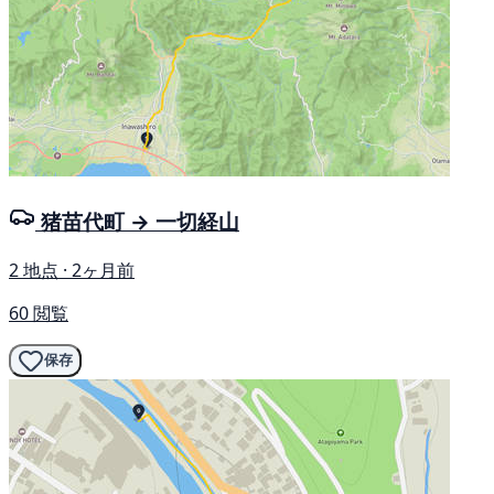
猪苗代町 → 一切経山
2 地点 · 2ヶ月前
60 閲覧
保存