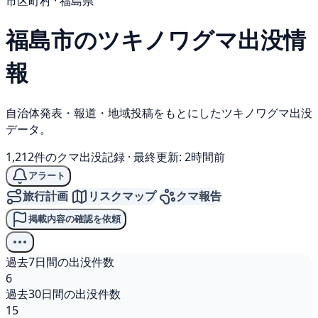
市区町村 · 福島県
福島市の
ツキノワグマ
出没情
報
自治体発表・報道・地域投稿をもとにしたツキノワグマ出没
データ。
1,212件のクマ出没記録
·
最終更新: 2時間前
アラート
旅行計画
リスクマップ
クマ報告
掲載内容の確認を依頼
過去7日間の出没件数
6
過去30日間の出没件数
15