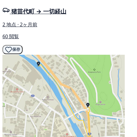
猪苗代町 → 一切経山
2 地点 · 2ヶ月前
60 閲覧
保存