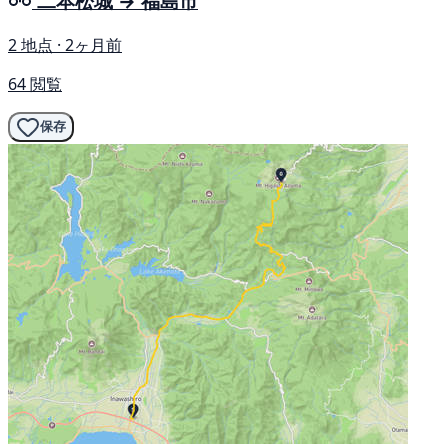
二本松城 → 福島市
2 地点 · 2ヶ月前
64 閲覧
保存