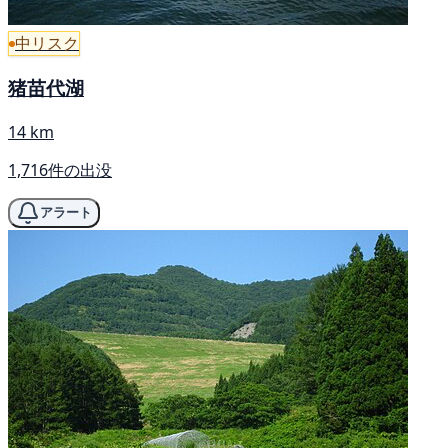
中リスク
猪苗代湖
14 km
1,716件の出没
アラート