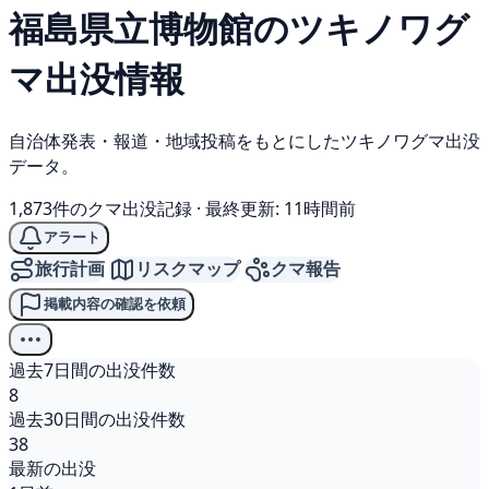
福島県立博物館の
ツキノワグ
マ
出没情報
自治体発表・報道・地域投稿をもとにしたツキノワグマ出没
データ。
1,873件のクマ出没記録
·
最終更新: 11時間前
アラート
旅行計画
リスクマップ
クマ報告
掲載内容の確認を依頼
過去7日間の出没件数
8
過去30日間の出没件数
38
最新の出没