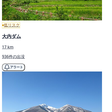
低リスク
大内ダム
17 km
936件の出没
アラート