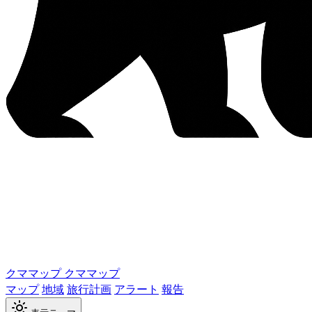
クママップ
クママップ
マップ
地域
旅行計画
アラート
報告