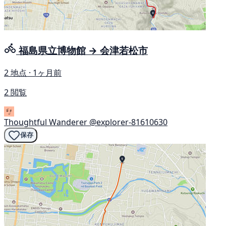
福島県立博物館 → 会津若松市
2 地点 · 1ヶ月前
2 閲覧
Thoughtful Wanderer
@explorer-81610630
保存