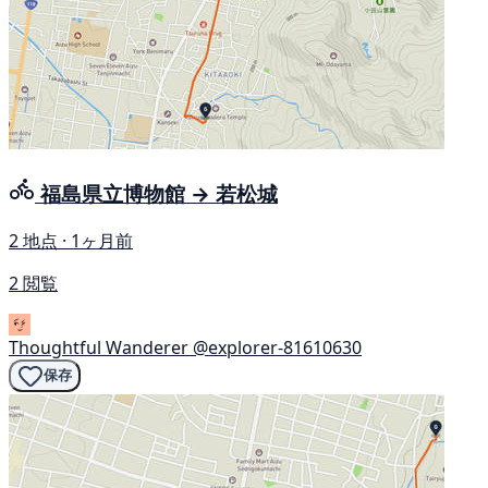
福島県立博物館 → 若松城
2 地点 · 1ヶ月前
2 閲覧
Thoughtful Wanderer
@explorer-81610630
保存