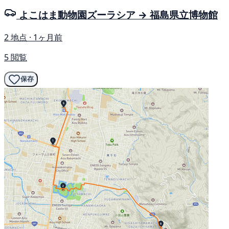
よこはま動物園ズーラシア → 福島県立博物館
2 地点 · 1ヶ月前
5 閲覧
保存