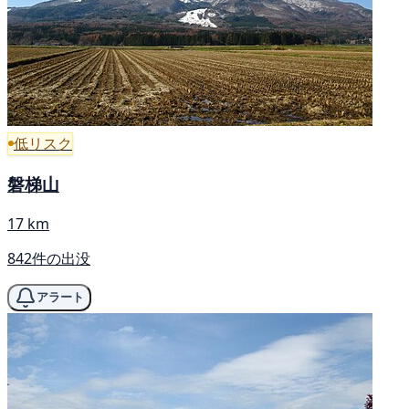
低リスク
磐梯山
17 km
842件の出没
アラート