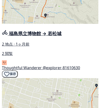
福島県立博物館 → 若松城
2 地点 · 1ヶ月前
2 閲覧
Thoughtful Wanderer
@explorer-81610630
保存